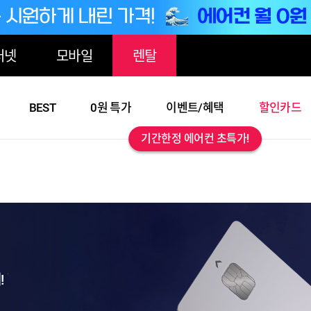
터넷
모바일
렌탈
BEST
0원 특가
이벤트/혜택
할인카드
기간한정 에어컨 초특가!
!