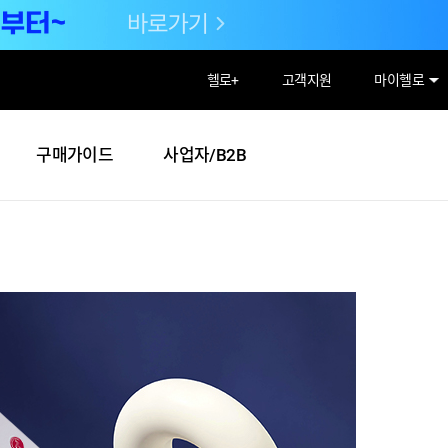
헬로
+
고객지원
마이헬로
구매가이드
사업자/B2B