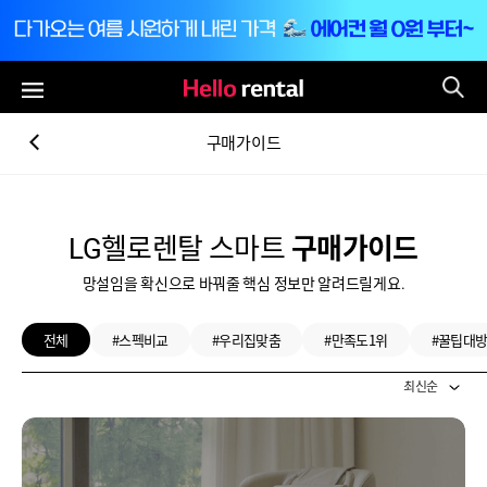
통
전체메뉴
구매가이드
LG헬로렌탈 스마트
구매가이드
망설임을 확신으로 바꿔줄 핵심 정보만 알려드릴게요.
전체
#스펙비교
#우리집맞춤
#만족도1위
#꿀팁대
최신순