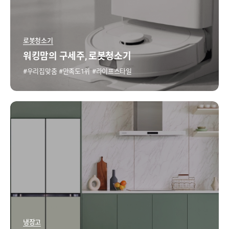
로봇청소기
워킹맘의 구세주, 로봇청소기
우리집맞춤
만족도1위
라이프스타일
냉장고