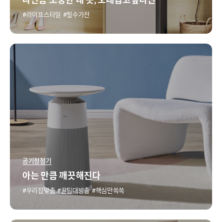
라이프스타일
필수가전
공기청정기
아는 만큼 깨끗해진다
우리집맞춤
꿀팁대방출
핵심만쏙쏙