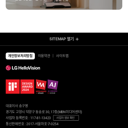
SITEMAP
열기
렌탈 Shop
전체상품
TV
개인정보처리방침
이용약관
사이트맵
UHD TV
에어컨/제습기
LED TV
에어컨
제습기
냉장고/김치냉장고
공기청정기
냉장고
냉난방기/선풍기
김치냉장고
가습기
냉동고
업소용 에어컨
업소용 냉장고
환풍기
안마의자/운동/케어
대표이사 송구영
세탁기/건조기/청소기
안마의자
경기도 고양시 덕양구 동송로 30, 17층(MBN미디어센터)
세탁건조 패키지
운동기구
사업자 등록번호 : 117-81-13423
세탁기
사업자 정보 확인
런닝머신
건조기
통신판매번호 : 2017-서울마포구-0254
사이클