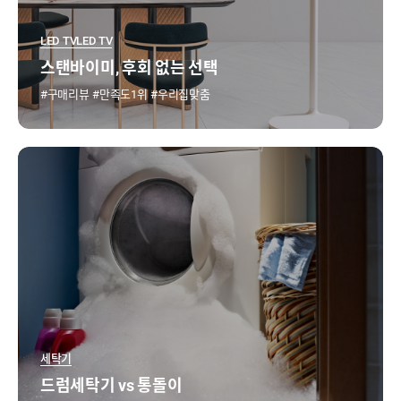
LED TV
LED TV
스탠바이미, 후회 없는 선택
구매리뷰
만족도1위
우리집맞춤
세탁기
드럼세탁기 vs 통돌이