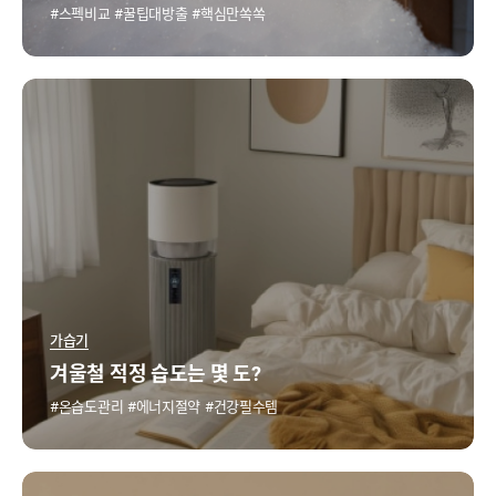
스펙비교
꿀팁대방출
핵심만쏙쏙
가습기
겨울철 적정 습도는 몇 도?
온습도관리
에너지절약
건강필수템