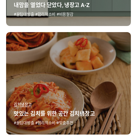
내맘을 열었다 닫았다, 냉장고 A-Z
꿀팁대방출
합리적소비
비용절감
김치냉장고
맛있는 김치를 위한 공간 김치냉장고
꿀팁대방출
합리적소비
맞춤추천