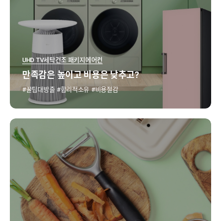
UHD TV
세탁건조 패키지
에어컨
만족감은 높이고 비용은 낮추고?
꿀팁대방출
합리적소유
비용절감