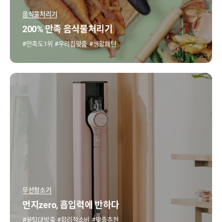
음식물처리기
200% 만족 음식물처리기
만족도1위
우리집맞춤
생활패턴
무선청소기
먼지zero, 흡입력에 반하다
꿀팁대방출
합리적소비
맞춤추천