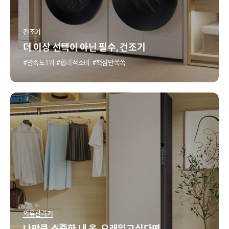
건조기
더 이상 선택이 아닌 필수, 건조기
만족도1위
합리적소비
핵심만쏙쏙
의류관리기
나만큼 소중한 내 옷, 오래입고싶다면