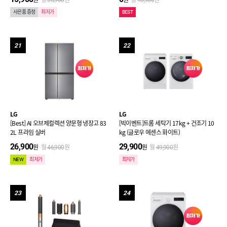
사은품 증정
최저가
BEST
21
22
LG
LG
[Best] AI 오브제컬렉션 양문형 냉장고 83
[빅이벤트]트롬 세탁기 17kg + 건조기 10
2L 프라임 실버
kg (글로우 에센스 화이트)
26,900
29,900
원
월
원
원
월
원
46,900
49,900
NEW
최저가
최저가
23
24