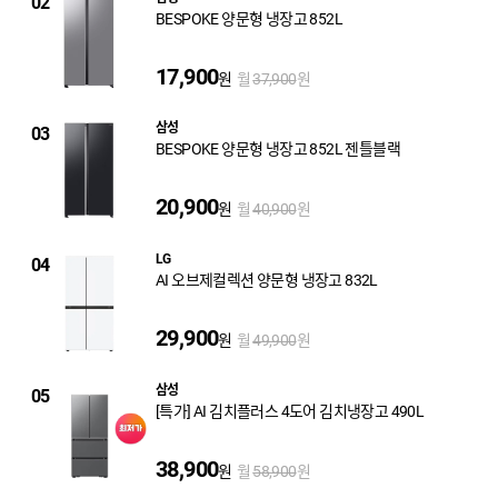
02
BESPOKE 양문형 냉장고 852L
17,900
원
월
원
37,900
삼성
03
BESPOKE 양문형 냉장고 852L 젠틀블랙
20,900
원
월
원
40,900
LG
04
AI 오브제컬렉션 양문형 냉장고 832L
29,900
원
월
원
49,900
삼성
05
[특가] AI 김치플러스 4도어 김치냉장고 490L
38,900
원
월
원
58,900