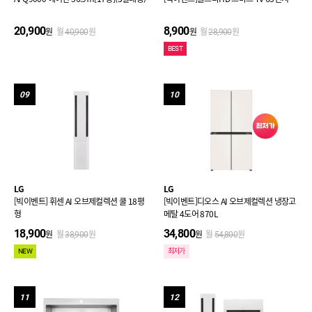
20,900
8,900
원
월
원
원
월
원
40,900
28,900
BEST
09
10
LG
LG
[빅이벤트] 휘센 AI 오브제컬렉션 쿨 18평
[빅이벤트]디오스 AI 오브제컬렉션 냉장고
형
메탈 4도어 870L
18,900
34,800
원
월
원
원
월
원
38,900
54,800
NEW
최저가
11
12