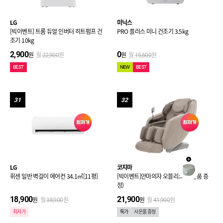
LG
미닉스
[빅이벤트] 트롬 듀얼 인버터 히트펌프 건
PRO 플러스 미니 건조기 3.5kg
조기 10kg
2,900
0
원
월
원
원
월
원
22,900
15,600
BEST
NEW
BEST
31
32
LG
코지마
휘센 일반 벽걸이 에어컨 34.1㎡[11평]
[빅이벤트]안마의자 오블리크 (사은품 증
정)
18,900
21,900
원
월
원
원
월
원
38,900
41,900
최저가
특가
사은품 증정