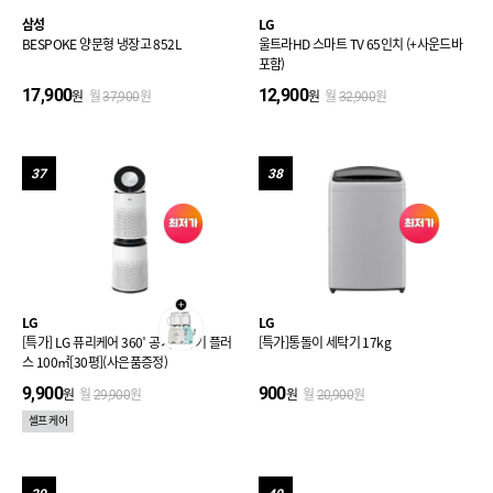
삼성
LG
BESPOKE 양문형 냉장고 852L
울트라HD 스마트 TV 65인치 (+사운드바
포함)
17,900
12,900
원
월
원
원
월
원
37,900
32,900
37
38
LG
LG
[특가] LG 퓨리케어 360˚ 공기청정기 플러
[특가]통돌이 세탁기 17kg
스 100㎡[30평](사은품증정)
9,900
900
원
월
원
원
월
원
29,900
20,900
셀프 케어