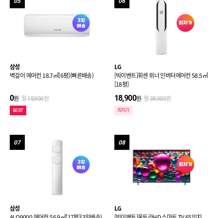
05
06
삼성
LG
벽걸이 에어컨 18.7㎡[6평](빠른배송)
[빅이벤트]휘센 위너 인버터에어컨 58.5㎡
[18평]
0
18,900
원
월
원
원
월
원
15,900
38,900
BEST
최저가
07
08
삼성
LG
AI Q9000 에어컨 56.9㎡[17평](3일배송)
[빅이벤트]울트라HD 스마트 TV 65인치