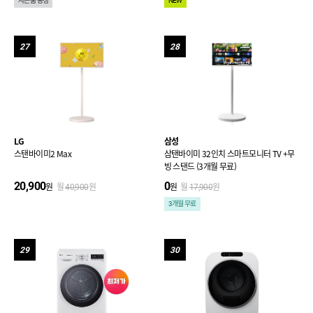
사은품 증정
NEW
27
28
LG
삼성
스탠바이미2 Max
삼탠바이미 32인치 스마트모니터 TV +무
빙 스탠드 (3개월 무료)
20,900
0
원
월
원
원
월
원
40,900
17,900
3개월 무료
29
30