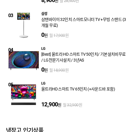
8,900
원
월
원
28,900
삼성
03
삼탠바이미 32인치 스마트모니터 TV +무빙 스탠드 (3
개월 무료)
0
원
월
원
17,900
LG
04
[Best] 울트라 HD 스마트 TV 50인치/ 기본설치비무료
/ LG전문기사설치 / 3년AS
0
원
월
원
18,900
LG
05
울트라HD 스마트 TV 65인치 (+사운드바 포함)
12,900
원
월
원
32,900
냉장고 인기상품