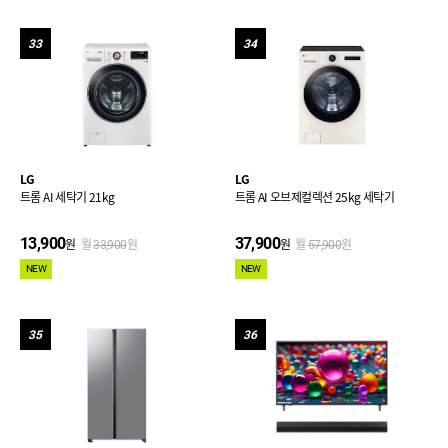
33
34
LG
LG
트롬 AI 세탁기 21kg
트롬 AI 오브제컬렉션 25kg 세탁기
13,900
37,900
원
월
원
원
월
원
33,900
57,900
NEW
NEW
35
36