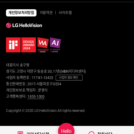
전체상품
TV
개인정보처리방침
이용약관
사이트맵
UHD TV
에어컨/제습기
LED TV
에어컨
제습기
냉장고/김치냉장고
공기청정기
냉장고
냉난방기/선풍기
김치냉장고
가습기
냉동고
업소용 에어컨
업소용 냉장고
환풍기
안마의자/운동/케어
대표이사 송구영
세탁기/건조기/청소기
안마의자
경기도 고양시 덕양구 동송로 30, 17층(MBN미디어센터)
세탁건조 패키지
운동기구
사업자 등록번호 : 117-81-13423
세탁기
사업자 정보 확인
런닝머신
건조기
통신판매번호 : 2017-서울마포구-0254
사이클
로봇청소기
개인정보보호 책임자 : 문영식
뷰티/케어
무선청소기
고객행복센터 :
1855-1000
의류관리기
디지털가전
노트북
음식물처리기/주방가전
Copyright © 2020 LG HelloVision All rights reserved.
태블릿
음식물처리기
음향기기
정수기
디지털피아노
커피머신
스마트홈
식기세척기
Hello