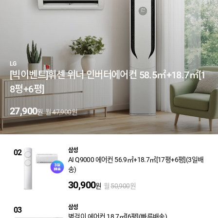
LG
[빅이벤트]휘센 위너 인버터에어컨 58.5㎡+18.7㎡[1
8평+6평]
27,900
월
원
원
47,900
삼성
02
AI Q9000 에어컨 56.9㎡+18.7㎡[17평+6평](3일배
송)
30,900
원
월
원
50,900
삼성
03
벽걸이 에어컨 18.7㎡[6평](빠른배송)