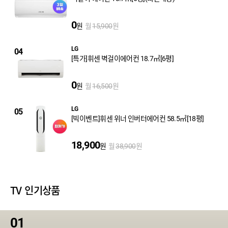
0
원
월
원
15,900
LG
04
[특가]휘센 벽걸이에어컨 18.7㎡[6평]
0
원
월
원
16,500
LG
05
[빅이벤트]휘센 위너 인버터에어컨 58.5㎡[18평]
18,900
원
월
원
38,900
TV 인기상품
01