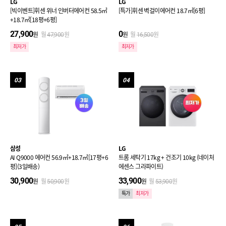
LG
LG
[빅이벤트]휘센 위너 인버터에어컨 58.5㎡
[특가]휘센 벽걸이에어컨 18.7㎡[6평]
+18.7㎡[18평+6평]
27,900
0
원
월
원
원
월
원
47,900
16,500
최저가
최저가
03
04
삼성
LG
AI Q9000 에어컨 56.9㎡+18.7㎡[17평+6
트롬 세탁기 17kg + 건조기 10kg (네이처
평](3일배송)
에센스 그라파이트)
30,900
33,900
원
월
원
원
월
원
50,900
53,900
특가
최저가