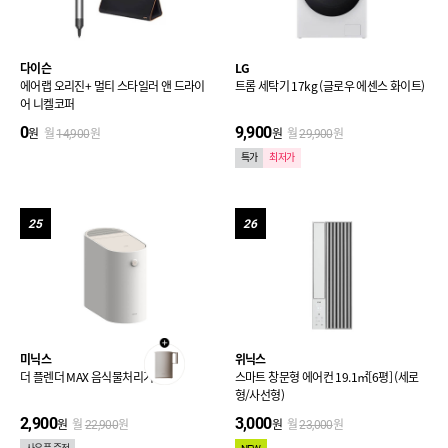
다이슨
LG
에어랩 오리진+ 멀티 스타일러 앤 드라이
트롬 세탁기 17kg (글로우 에센스 화이트)
어 니켈코퍼
0
9,900
원
월
원
원
월
원
14,900
29,900
특가
최저가
25
26
미닉스
위닉스
더 플렌더 MAX 음식물처리기 3L
스마트 창문형 에어컨 19.1㎡[6평] (세로
형/사선형)
2,900
3,000
원
월
원
원
월
원
22,900
23,000