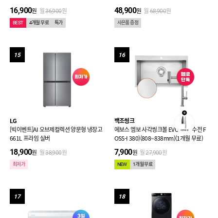
16,900
48,900
원
월
원
원
월
원
36,900
68,900
BEST
4개월 무료
특가
사은품 증정
15
16
LG
백조씽크
[빅이벤트]AI 오브제컬렉션 양문형 냉장고
에보스 엠보 사각씽크볼 EVOSS (+ 수전 F
661L 프라임 실버
OSS-I 380)(808~838mm)(1개월 무료)
18,900
7,900
원
월
원
원
월
원
38,900
27,900
최저가
NEW
1개월 무료
17
18