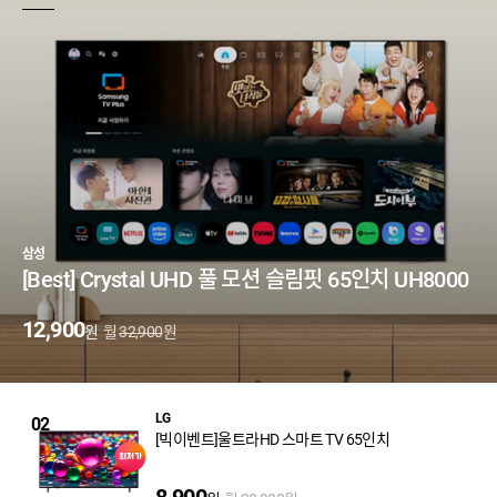
삼성
[Best] Crystal UHD 풀 모션 슬림핏 65인치 UH8000
12,900
월
원
원
32,900
LG
02
[빅이벤트]울트라HD 스마트 TV 65인치