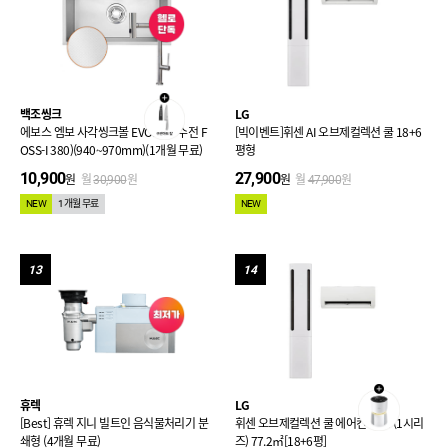
백조씽크
LG
에보스 엠보 사각씽크볼 EVOSS (+수전 F
[빅이벤트]휘센 AI 오브제컬렉션 쿨 18+6
OSS-I 380)(940~970mm)(1개월 무료)
평형
10,900
27,900
원
월
원
원
월
원
30,900
47,900
NEW
1개월 무료
NEW
13
14
휴렉
LG
[Best] 휴렉 지니 빌트인 음식물처리기 분
휘센 오브제컬렉션 쿨 에어컨 2in1 (1시리
쇄형 (4개월 무료)
즈) 77.2㎡[18+6평]