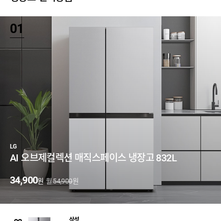
01
LG
AI 오브제컬렉션 매직스페이스 냉장고 832L
34,900
월
원
원
54,900
삼성