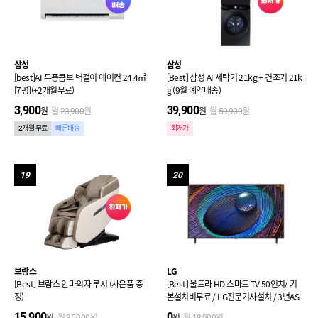
삼성
삼성
[best]AI 무풍콤보 벽걸이 에어컨 24.4㎡
[Best] 삼성 AI 세탁기 21kg + 건조기 21k
[7평](+2개월무료)
g (9월 예약배송)
3,900
39,900
원
월
원
원
월
원
23,900
59,900
2개월 무료
빠른배송
최저가
19
20
브람스
LG
[Best] 브람스 안마의자 루시 (사은품 증
[Best] 울트라 HD 스마트 TV 50인치/ 기
정)
본설치비무료 / LG전문기사설치 / 3년AS
15,900
0
원
월
원
원
월
원
35,900
18,900