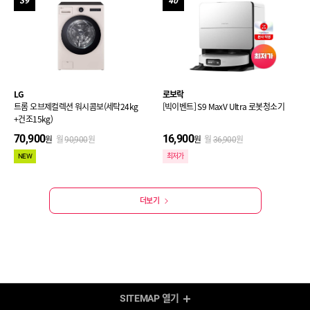
39
40
LG
로보락
트롬 오브제컬렉션 워시콤보(세탁24kg
[빅이벤트] S9 MaxV Ultra 로봇청소기
+건조15kg)
70,900
16,900
원
월
원
원
월
원
90,900
36,900
NEW
최저가
더보기
SITEMAP
열기
렌탈 Shop