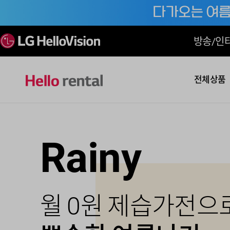
방송/인
전체상품
Aircon
Clean
Big screen
Rainy
Robot Pic
Pet
Roborock
최대 90% 할인특가
4개월 무료 혜택!
영화도 드라마도 더
월 0원 제습가전으
우리집 딱 맞춤
우리집 펫케어
S10시리즈 업계 