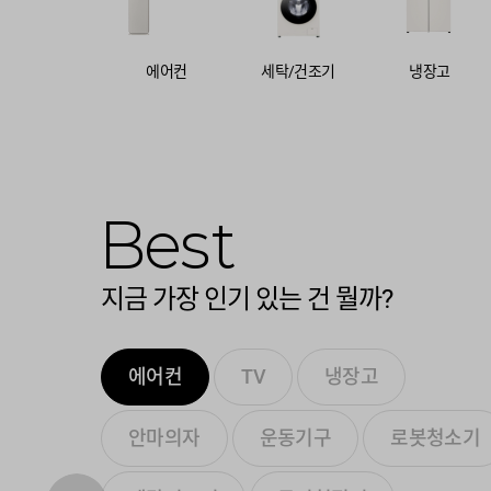
에어컨
세탁/건조기
냉장고
Best
지금 가장 인기 있는 건 뭘까?
에어컨
TV
냉장고
안마의자
운동기구
로봇청소기