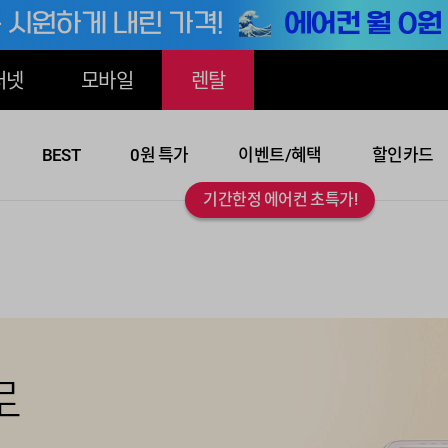
터넷
모바일
렌탈
BEST
0원 특가
이벤트/혜택
할인카드
기간한정 에어컨 초특가!
k
 크게!
로
최초런칭