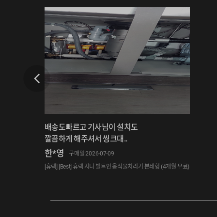
배송도빠르고 기사님이 설치도
깔끔하게 해주셔서 씽크대..
한*영
구매일 2026-07-09
[휴렉] [Best] 휴렉 지니 빌트인 음식물처리기 분쇄형 (4개월 무료)