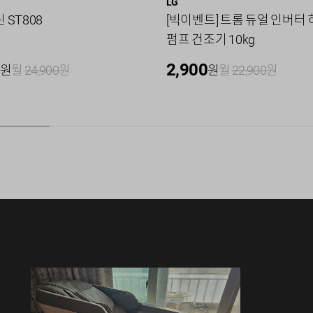
LG
 ST808
[빅이벤트] 트롬 듀얼 인버터
펌프 건조기 10kg
2,900
원
월
24,900
원
원
월
22,900
원