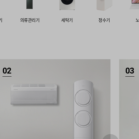
기
의류관리기
세탁기
정수기
02
03