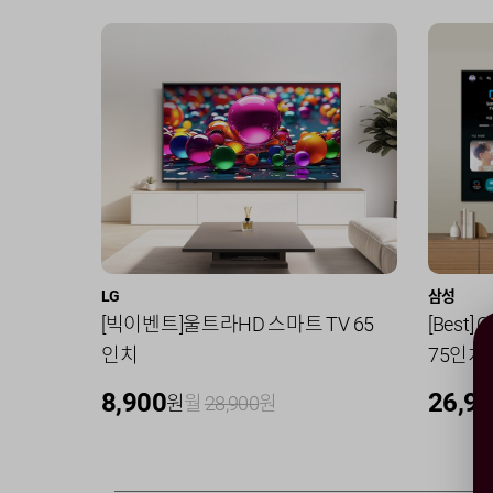
LG
삼성
[빅이벤트]울트라HD 스마트 TV 65
[Best]
인치
75인치 
8,900
26,9
원
월
28,900
원