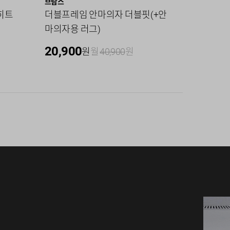
브람스
스마트카라
 히트
더블프레임 안마의자 더블핏(+안
400 Pr
마의자용 러그)
월무료)
20,900
0
원
월
40,900
원
원
월
1