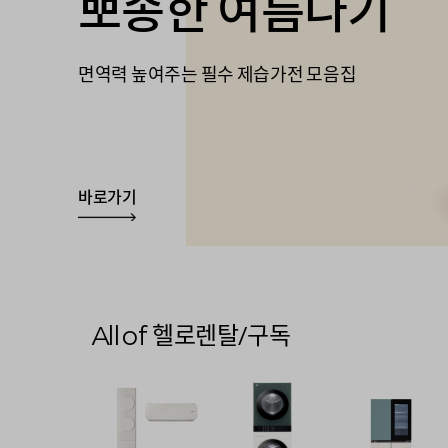
에어컨 슈퍼세일
음식물처리기
최대 66% 할인특가
뽀송한 여름나기
로봇청소기가 궁금
월 0원부터 시작
9만원 상당 사은품
연 중 최대 초특가 에어컨 바로가기
한 번 쓰면 못 돌아가는 주방필수템
최대 할인행사를 놓치지마세요!
면역력 높여주는 필수 제습가전 모음집
당신의 선택에 최저가를 더합니다
세심한 관리가 만드는 우리 아이의 행복
어디에도 없는 단독 혜택 공개
바로가기
바로가기
바로가기
바로가기
바로가기
바로가기
바로가기
All of
헬로렌탈/구독