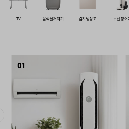
TV
음식물처리기
김치냉장고
무선청소
01