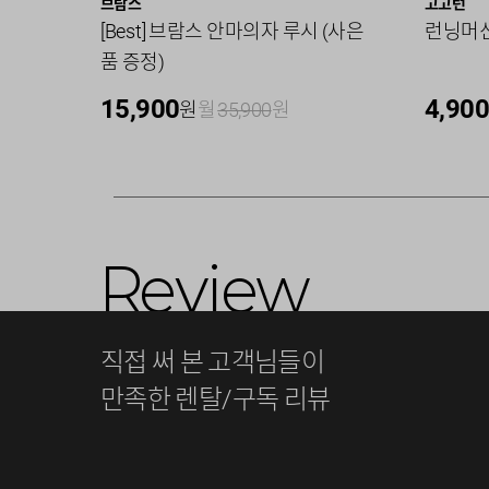
브람스
고고런
[Best] 브람스 안마의자 루시 (사은
런닝머신
품 증정)
15,900
4,900
원
월
35,900
원
Review
직접 써 본 고객님들이
만족한 렌탈/구독 리뷰