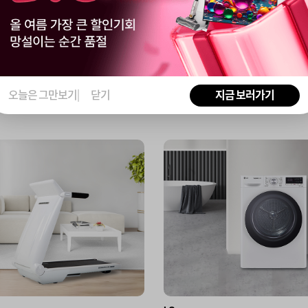
기상승템
오늘은 그만보기
닫기
지금 보러가기