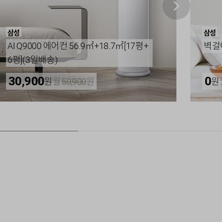
삼성
삼성
AI Q9000 에어컨 56.9㎡+18.7㎡[17평+
벽걸이
6평](3일배송)
30,900
0
원
월
50,900
원
원