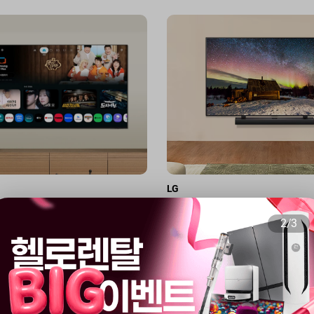
LG
 Crystal UHD 풀 모션 슬림핏
[Best] 울트라 HD 스마트 TV 
2
/
3
UH8000
치/ 기본설치비무료 / LG전
설치 / 3년AS
00
0
원
월
46,900
원
원
월
18,900
원