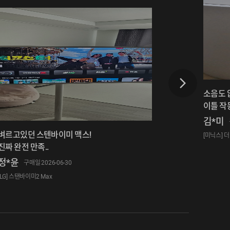
소음도 
이틀 작동
김*미
벼르고있던 스텐바이미 맥스!
[미닉스] 
진짜 완전 만족..
정*윤
구매일 2026-06-30
[LG] 스탠바이미2 Max