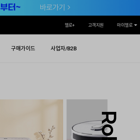
헬로
+
고객지원
마이헬로
구매가이드
사업자/B2B