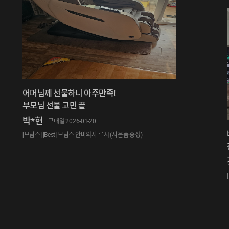
어머님께 선물하니 아주만족!
부모님 선물 고민 끝
박*현
구매일 2026-01-20
[브람스] [Best] 브람스 안마의자 루시 (사은품 증정)