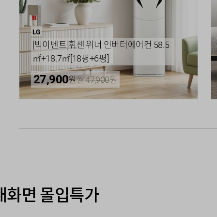
LG
[빅이벤트]휘센 위너 인버터에어컨 58.5
㎡+18.7㎡[18평+6평]
27,900
원
월
47,900
원
 대화면 몰입특가