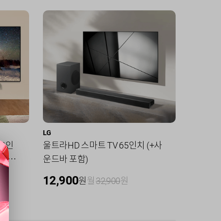
LG
삼성
50인
울트라HD 스마트 TV 65인치 (+사
삼탠바이
문기사
운드바 포함)
TV +무
12,900
0
원
월
32,900
원
원
월
1