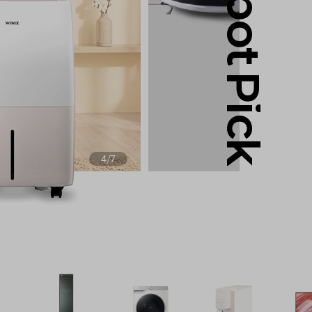
Robot Pick
/
4
7