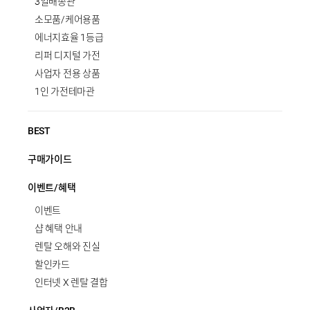
3일배송관
소모품/케어용품
에너지효율 1등급
리퍼 디지털 가전
사업자 전용 상품
1인 가전테마관
BEST
구매가이드
이벤트/혜택
이벤트
샵 혜택 안내
렌탈 오해와 진실
할인카드
인터넷 X 렌탈 결합