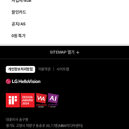
사업자/B2B
할인카드
공지/AS
0원 특가
SITEMAP
열기
렌탈 Shop
전체상품
TV
개인정보처리방침
이용약관
사이트맵
UHD TV
에어컨/제습기
LED TV
에어컨
제습기
냉장고/김치냉장고
공기청정기
냉장고
냉난방기/선풍기
김치냉장고
가습기
냉동고
업소용 에어컨
업소용 냉장고
환풍기
안마의자/운동/케어
대표이사 송구영
세탁기/건조기/청소기
안마의자
경기도 고양시 덕양구 동송로 30, 17층(MBN미디어센터)
세탁건조 패키지