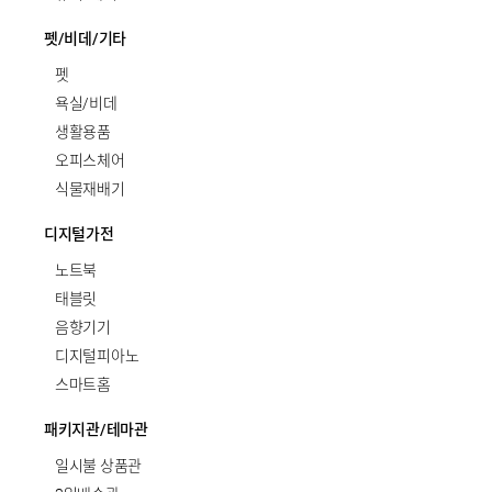
펫/비데/기타
펫
욕실/비데
생활용품
오피스체어
식물재배기
디지털가전
노트북
태블릿
음향기기
디지털피아노
스마트홈
패키지관/테마관
일시불 상품관