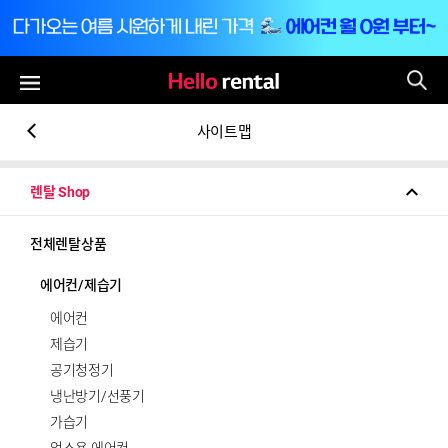
통
전체메뉴
사이트맵
렌탈 Shop
전체렌탈상품
에어컨/제습기
에어컨
제습기
공기청정기
냉난방기/선풍기
가습기