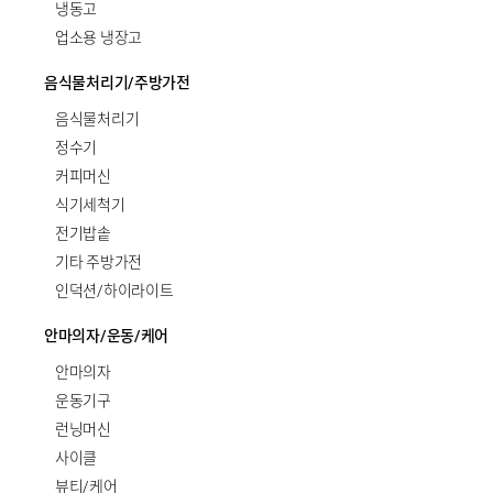
냉동고
업소용 냉장고
음식물처리기/주방가전
음식물처리기
정수기
커피머신
식기세척기
전기밥솥
기타 주방가전
인덕션/하이라이트
안마의자/운동/케어
안마의자
운동기구
런닝머신
사이클
뷰티/케어