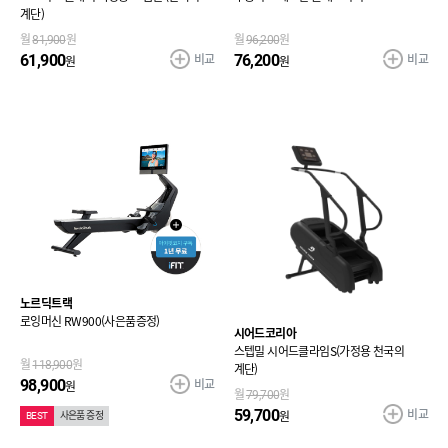
계단)
월
81,900
원
월
96,200
원
비교
비교
61,900
76,200
원
원
노르딕트랙
로잉머신 RW900(사은품증정)
시어드코리아
스텝밀 시어드클라임S(가정용 천국의
월
118,900
원
계단)
비교
98,900
원
월
79,700
원
비교
59,700
원
BEST
사은품 증정