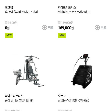
휴그랩
라이프피트니스
휴그랩 올라바 스테어 스텝퍼
일립티컬 크로스트레이너 E1
월
9,800
원
월
189,000
원
비교
비교
0
169,000
원
원
NEW
NEW
라이프피트니스
오르고
홈짐 멀티짐 일립티컬 G4
상업용 스텝밀(천국의 계단)