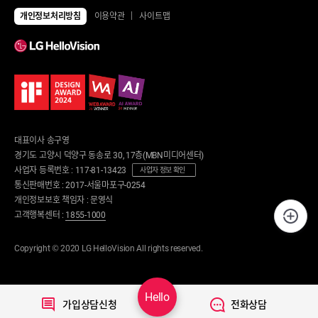
전체상품
TV
개인정보처리방침
이용약관
사이트맵
UHD TV
에어컨/제습기
LED TV
에어컨
제습기
냉장고/김치냉장고
공기청정기
냉장고
냉난방기/선풍기
김치냉장고
가습기
냉동고
업소용 에어컨
업소용 냉장고
환풍기
안마의자/운동/케어
대표이사 송구영
세탁기/건조기/청소기
안마의자
경기도 고양시 덕양구 동송로 30, 17층(MBN미디어센터)
세탁건조 패키지
운동기구
사업자 등록번호 : 117-81-13423
세탁기
사업자 정보 확인
런닝머신
건조기
통신판매번호 : 2017-서울마포구-0254
사이클
로봇청소기
개인정보보호 책임자 : 문영식
뷰티/케어
무선청소기
고객행복센터 :
1855-1000
의류관리기
디지털가전
노트북
음식물처리기/주방가전
Copyright © 2020 LG HelloVision All rights reserved.
태블릿
음식물처리기
음향기기
정수기
디지털피아노
커피머신
스마트홈
식기세척기
Hello
가입상담신청
전화상담
전기밥솥