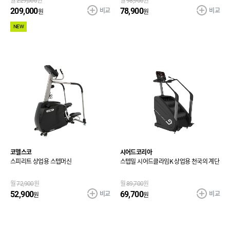
월
229,000
원
월
98,900
원
비교
비교
209,000
78,900
원
원
NEW
코헬스코
시어드코리아
스피리트 상업용 스텝머신
스텝밀 시어드클라임K 상업용 천국의 계단
월
72,900
원
월
89,700
원
비교
비교
52,900
69,700
원
원