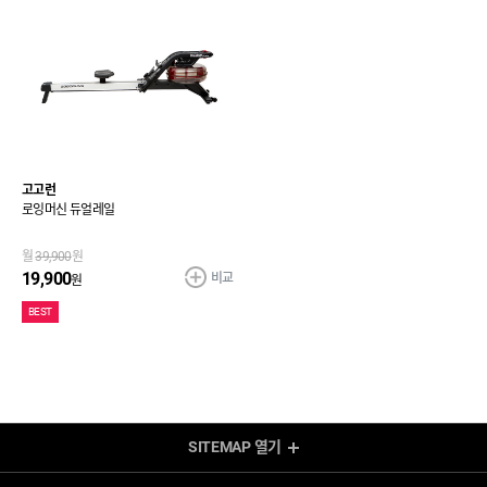
고고런
로잉머신 듀얼레일
월
39,900
원
비교
19,900
원
BEST
SITEMAP
열기
렌탈 Shop