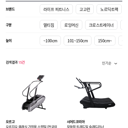
라이프 피트니스
고고런
노르딕트랙
브랜드
멀티짐
로잉머신
크로스트레이너
전
구분
~100cm
101~150cm
150cm~
-
높이
검색결과
15
건
인기순
오르고
시어드코리아
오르지오 클래식 가정용 스텝밀 (천국의
무동력 트레드밀 슬래드러너