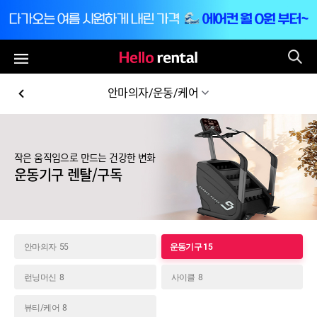
통
전체메뉴
안마의자/운동/케어
작은 움직임으로 만드는 건강한 변화
운동기구 렌탈/구독
안마의자
55
운동기구
15
런닝머신
8
사이클
8
뷰티/케어
8