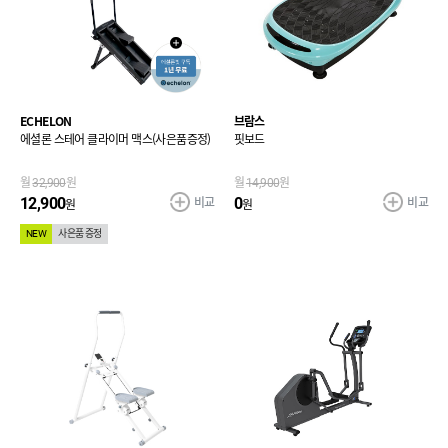
ECHELON
브람스
에셜론 스테어 클라이머 맥스(사은품증정)
핏보드
월
32,900
원
월
14,900
원
비교
비교
12,900
0
원
원
NEW
사은품 증정