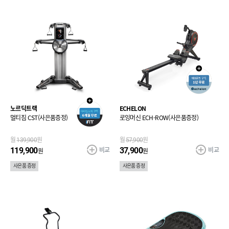
노르딕트랙
ECHELON
멀티짐 CST(사은품증정)
로잉머신 ECH-ROW(사은품증정)
월
139,900
원
월
57,900
원
비교
비교
119,900
37,900
원
원
사은품 증정
사은품 증정