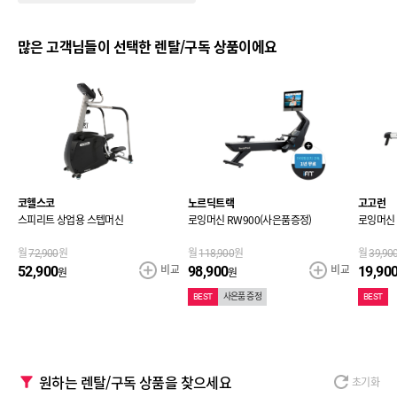
많은 고객님들이 선택한 렌탈/구독 상품이에요
코헬스코
노르딕트랙
고고런
스피리트 상업용 스텝머신
로잉머신 RW900(사은품증정)
로잉머신
월
원
월
원
월
72,900
118,900
39,90
교
비교
비교
52,900
98,900
19,90
원
원
BEST
사은품 증정
BEST
원하는 렌탈/구독 상품을 찾으세요
초기화