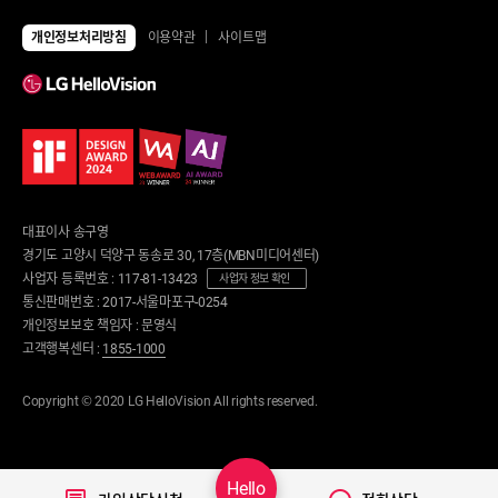
전체상품
TV
개인정보처리방침
이용약관
사이트맵
UHD TV
에어컨/제습기
LED TV
에어컨
제습기
냉장고/김치냉장고
공기청정기
냉장고
냉난방기/선풍기
김치냉장고
가습기
냉동고
업소용 에어컨
업소용 냉장고
환풍기
안마의자/운동/케어
대표이사 송구영
세탁기/건조기/청소기
안마의자
경기도 고양시 덕양구 동송로 30, 17층(MBN미디어센터)
세탁건조 패키지
운동기구
사업자 등록번호 : 117-81-13423
세탁기
사업자 정보 확인
런닝머신
건조기
통신판매번호 : 2017-서울마포구-0254
사이클
로봇청소기
개인정보보호 책임자 : 문영식
뷰티/케어
무선청소기
고객행복센터 :
1855-1000
의류관리기
디지털가전
노트북
음식물처리기/주방가전
Copyright © 2020 LG HelloVision All rights reserved.
태블릿
음식물처리기
음향기기
정수기
디지털피아노
커피머신
스마트홈
식기세척기
Hello
전기밥솥