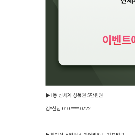
▶1등 신세계 상품권 5만원권
김*신님 010-****-0722