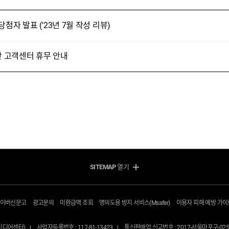
첨자 발표 ('23년 7월 작성 리뷰)
간 고객센터 휴무 안내
SITEMAP
열기
방송/인터넷 Shop
모바일 Shop
지금 최저가
알뜰요금제
사이버신문고
광고문의
미환급액 조회
명의도용 방지 서비스(Msafer)
이용자 피해 예방 가이
인터넷+TV
휴대폰기기
인터넷
셀프개통
N미디어센터)
사업자등록번호 : 117-81-13423
통신판매업 신고번호 : 2017-서울마포구-025