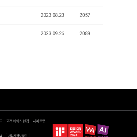
2023.08.23
2057
2023.09.26
2089
고객지원
헬로+
문의하기
광고 다이렉트몰
드
고객서비스 헌장
사이트맵
자가진단/이용안내
지역방송
공지 및 자료실
헬로tv 뉴스
4
사업자 정보 확인