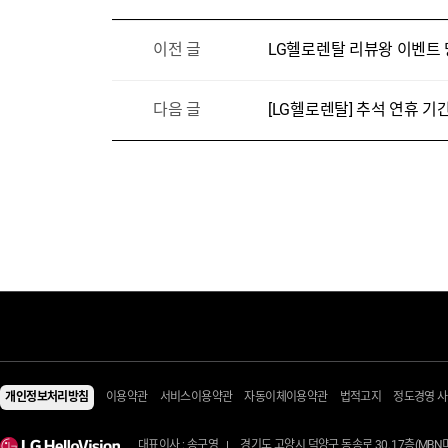
이전 글
LG헬로렌탈 리뷰왕 이벤트 당
다음 글
[LG헬로렌탈] 추석 연휴 기
렌탈 Shop
전체상품
음식물처리기/주방가전
패키지관/테마관
음식물처리기
일시불 상품관
개인정보처리방침
이용약관
서비스이용약관
자동이체이용약관
법적고지
정도경영 
에어컨/제습기
정수기
3일배송관
에어컨
커피머신
소모품/케어용품
대표이사 : 송구영
경기도 고양시 덕양구 동송로 30, 17층(MB