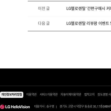
이전 글
LG헬로렌탈 '간편구매시 커
다음 글
LG헬로렌탈 리뷰왕 이벤트 당
렌탈 Shop
전체상품
음식물처리기/주방가전
패키지관/테마관
음식물처리기
일시불 상품관
개인정보처리방침
이용약관
서비스이용약관
자동이체이용약관
법적고지
정도경영 
에어컨/제습기
정수기
3일배송관
에어컨
커피머신
소모품/케어용품
대표이사 : 송구영
경기도 고양시 덕양구 동송로 30, 17층(MB
제습기
식기세척기
에너지효율 1등