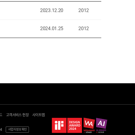
2023.12.20
2012
2024.01.25
2012
고객지원
헬로+
문의하기
광고 다이렉트몰
드
고객서비스 헌장
사이트맵
자가진단/이용안내
지역방송
공지 및 자료실
헬로tv 뉴스
4
사업자 정보 확인