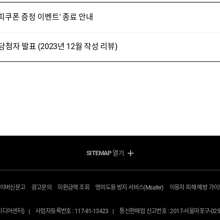
피쿠폰 증정 이벤트' 종료 안내
첨자 발표 (2023년 12월 작성 리뷰)
SITEMAP
열기
방송/인터넷 Shop
모바일 Shop
지금 최저가
알뜰요금제
사이버신문고
광고문의
미환급액 조회
명의도용 방지 서비스(Msafer)
이용자 피해 예방 가이
인터넷+TV
휴대폰기기
인터넷
셀프개통
N미디어센터)
사업자등록번호 : 117-81-13423
통신판매업 신고번호 : 2017-서울마포구-025
급