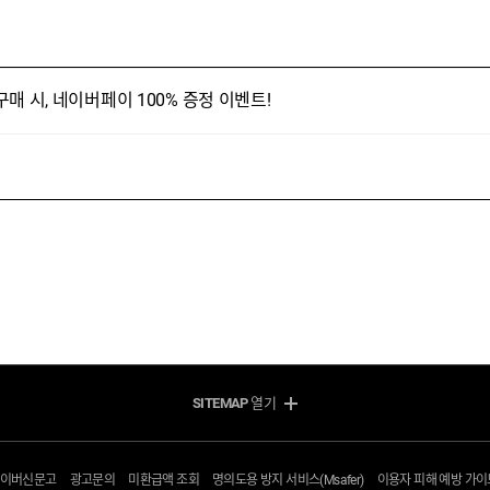
편구매 시, 네이버페이 100% 증정 이벤트!
SITEMAP
열기
방송/인터넷 Shop
모바일 Shop
지금 최저가
알뜰요금제
사이버신문고
광고문의
미환급액 조회
명의도용 방지 서비스(Msafer)
이용자 피해 예방 가이