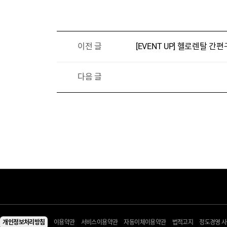
이전 글
[EVENT UP] 헬로렌탈 간
다음 글
렌탈 Shop
전체상품
음식물처리기/주방가전
패키지관/테마관
음식물처리기
일시불 상품관
개인정보처리방침
이용약관
서비스이용약관
자동이체이용약관
법적고지
정도경영 