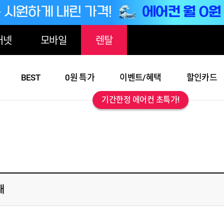
터넷
모바일
렌탈
BEST
0원 특가
이벤트/혜택
할인카드
기간한정 에어컨 초특가!
내