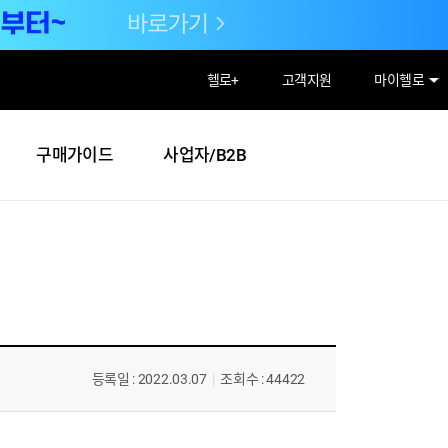
헬로
+
고객지원
마이헬로
구매가이드
사업자/B2B
등록일 : 2022.03.07
|
조회수 : 44422