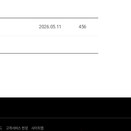
2026.05.11
456
고객지원
헬로+
문의하기
광고 다이렉트몰
드
고객서비스 헌장
사이트맵