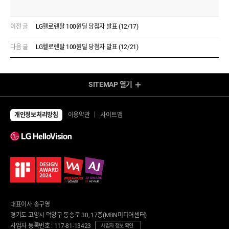
이전 글
LG헬로렌탈 100원딜 당첨자 발표 (12/17)
다음 글
LG헬로렌탈 100원딜 당첨자 발표 (12/21)
SITEMAP
열기
렌탈 Shop
전체상품
TV
개인정보처리방침
이용약관
사이트맵
UHD TV
에어컨/제습기
LED TV
에어컨
제습기
냉장고/김치냉장고
공기청정기
냉장고
냉난방기/선풍기
김치냉장고
가습기
냉동고
업소용 에어컨
업소용 냉장고
환풍기
안마의자/운동/케어
대표이사 송구영
세탁기/건조기/청소기
안마의자
경기도 고양시 덕양구 동송로 30, 17층(MBN미디어센터)
세탁건조 패키지
운동기구
사업자 등록번호 : 117-81-13423
세탁기
사업자 정보 확인