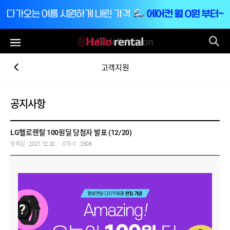
통
전체메뉴
고객지원
공지사항
LG헬로렌탈 100원딜 당첨자 발표 (12/20)
등록일 : 2021.12.20
|
조회수 : 2908