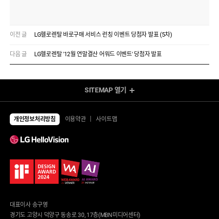
이전 글
LG헬로렌탈 바로구매 서비스 런칭 이벤트 당첨자 발표 (5차)
다음 글
LG헬로렌탈 '12월 연말결산 어워드 이벤트' 당첨자 발표
SITEMAP
열기
렌탈 Shop
전체상품
TV
개인정보처리방침
이용약관
사이트맵
UHD TV
에어컨/제습기
LED TV
에어컨
제습기
냉장고/김치냉장고
공기청정기
냉장고
냉난방기/선풍기
김치냉장고
가습기
냉동고
업소용 에어컨
업소용 냉장고
환풍기
안마의자/운동/케어
대표이사 송구영
세탁기/건조기/청소기
안마의자
경기도 고양시 덕양구 동송로 30, 17층(MBN미디어센터)
세탁건조 패키지