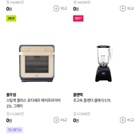
월
15,900
원
월
14,900
원
비교
비교
0
0
원
원
NEW
BEST
풀무원
블렌텍
스팀쿡 플러스 로티세리 에어프라이어
초고속 블렌더 클래식 575
15L 그레이
월
11,900
원
월
17,900
원
비교
비교
0
0
원
원
일시불가능