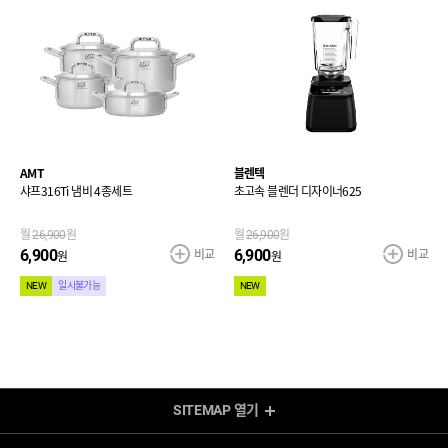
AMT
블렌텍
샤프316Ti 냄비 4종세트
초고속 블렌더 디자이너625
월
26,900
원
월
26,900
원
비교
비교
6,900
6,900
원
원
NEW
일시불가능
NEW
SITEMAP
열기
렌탈 Shop