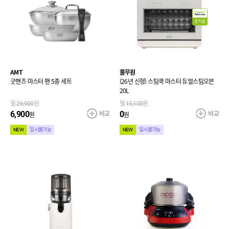
AMT
풀무원
굿핸즈 마스터 팬 5종 세트
(26년 신형) 스팀쿡 마스터 듀얼스팀오븐
20L
월
26,900
원
월
15,100
원
비교
비교
6,900
0
원
원
NEW
일시불가능
NEW
일시불가능