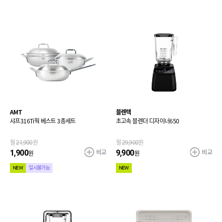
AMT
블렌텍
샤프316Ti웍 베스트 3종세트
초고속 블렌더 디자이너650
월
21,900
원
월
29,900
원
비교
비교
1,900
9,900
원
원
NEW
일시불가능
NEW