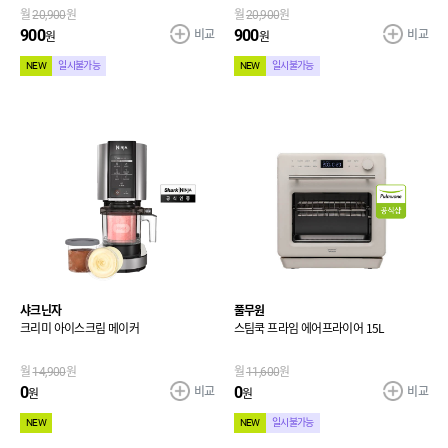
월
20,900
원
월
20,900
원
비교
비교
900
900
원
원
NEW
일시불가능
NEW
일시불가능
샤크닌자
풀무원
크리미 아이스크림 메이커
스팀쿡 프라임 에어프라이어 15L
월
14,900
원
월
11,600
원
비교
비교
0
0
원
원
NEW
NEW
일시불가능