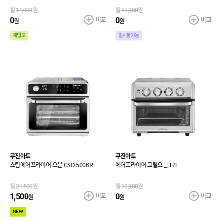
월
11,900
원
월
11,900
원
비교
비교
0
0
원
원
재입고
일시불가능
쿠진아트
쿠진아트
스팀에어프라이어 오븐 CSO-500KR
에어프라이어 그릴오븐 17L
월
21,500
원
월
10,900
원
비교
비교
1,500
0
원
원
NEW