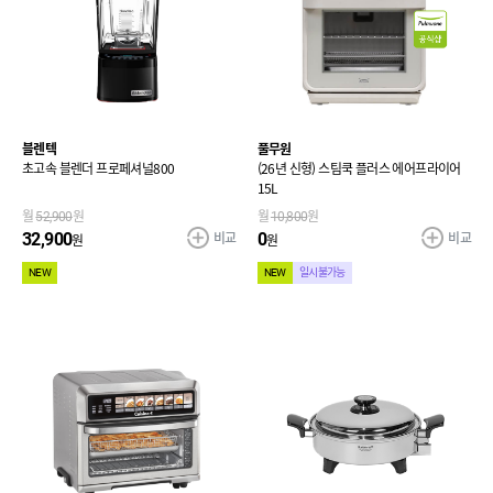
블렌텍
풀무원
초고속 블렌더 프로페셔널800
(26년 신형) 스팀쿡 플러스 에어프라이어
15L
월
52,900
원
월
10,800
원
비교
비교
32,900
0
원
원
NEW
NEW
일시불가능