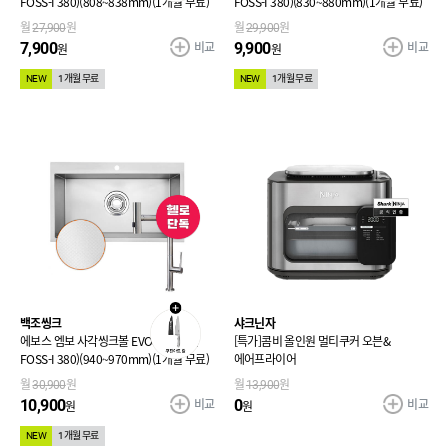
FOSS-I 380)(808~838mm)(1개월 무료)
FOSS-I 380)(830~880mm)(1개월 무료)
월
27,900
원
월
29,900
원
비교
비교
7,900
9,900
원
원
NEW
1개월 무료
NEW
1개월 무료
백조씽크
샤크닌자
에보스 엠보 사각씽크볼 EVOSS (+수전
[특가]콤비 올인원 멀티쿠커 오븐&
FOSS-I 380)(940~970mm)(1개월 무료)
에어프라이어
월
30,900
원
월
13,900
원
비교
비교
10,900
0
원
원
NEW
1개월 무료