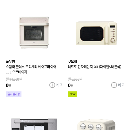
풀무원
쿠오레
스팀쿡 플러스 로티세리 에어프라이어
레트로 전자레인지 20L(다이얼&버튼식)
15L 오트베이지
월
11,900
원
월
5,900
원
비교
비교
0
0
원
원
일시불가능
NEW