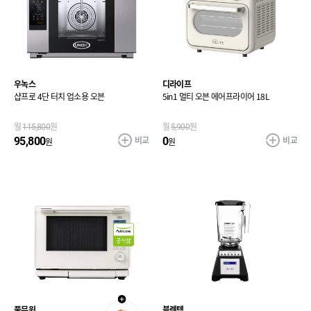
우녹스
디라이프
샵프로 4단 터치 업소용 오븐
5in1 멀티 오븐 에어프라이어 18L
월
115,800
원
월
5,900
원
비교
비교
95,800
0
원
원
풀무원
블렌텍