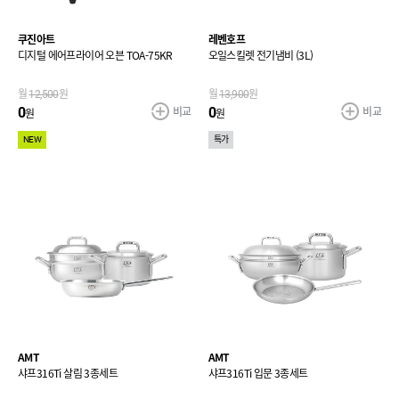
쿠진아트
레벤호프
디지털 에어프라이어 오븐 TOA-75KR
오일스킬렛 전기냄비 (3L)
월
12,500
원
월
13,900
원
비교
비교
0
0
원
원
NEW
특가
AMT
AMT
샤프316Ti 살림 3종세트
샤프316Ti 입문 3종세트