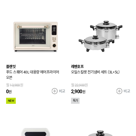
플랜잇
레벤호프
푸드 스퀘어 40L 대용량 에어프라이어
오일스킬렛 전기냄비 세트 (3L+5L)
오븐
월
13,900
원
월
22,900
원
비교
비교
0
2,900
원
원
NEW
특가