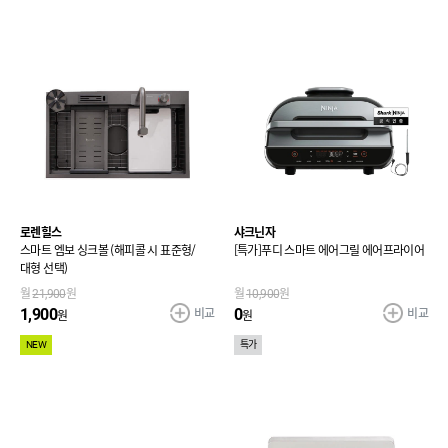
로렌힐스
샤크닌자
스마트 엠보 싱크볼 (해피콜 시 표준형/
[특가]푸디 스마트 에어그릴 에어프라이어
대형 선택)
월
21,900
원
월
10,900
원
비교
비교
1,900
0
원
원
NEW
특가