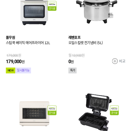
풀무원
레벤호프
스팀쿡 베이직 에어프라이어 12L
오일스킬렛 전기냄비 (5L)
179,000
원
월
13,900
원
비교
179,000
0
원
원
NEW
일시불가능
특가