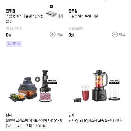
풀무원
풀무원
스팀쿡 마스터 듀얼스팀오븐 에어프라이어
그릴쿡 멀티 듀얼 그릴
20L
월
14,900
원
월
8,800
원
비교
비교
0
0
원
원
일시불가능
닌자
닌자
올인원 크리스피 에어프라이어 FN100KR
닌자 Quiet IQ 저소음 고속 블렌더 믹서기
(3.8L+1.4L) + 쵸퍼 CI1001KR