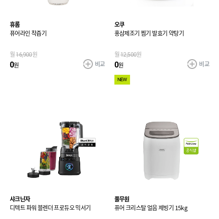
휴롬
오쿠
퓨어라인 착즙기
홍삼제조기 찜기 발효기 약탕기
월
16,900
원
월
12,500
원
비교
비교
0
0
원
원
NEW
샤크닌자
풀무원
디텍트 파워 블렌더 프로듀오 믹서기
퓨어 크리스탈 얼음 제빙기 15kg