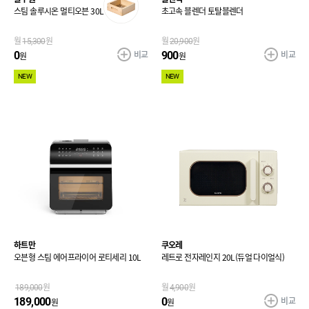
스팀 솔루시온 멀티오븐 30L
초고속 블렌더 토탈블렌더
월
15,300
원
월
20,900
원
비교
비교
0
900
원
원
NEW
NEW
하트만
쿠오레
오븐형 스팀 에어프라이어 로티세리 10L
레트로 전자레인지 20L(듀얼 다이얼식)
189,000
원
월
4,900
원
비교
189,000
0
원
원