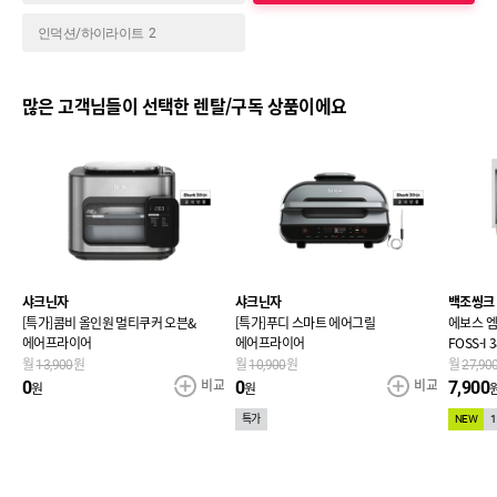
인덕션/하이라이트
2
많은 고객님들이 선택한 렌탈/구독 상품이에요
샤크닌자
샤크닌자
백조씽크
[특가]콤비 올인원 멀티쿠커 오븐&
[특가]푸디 스마트 에어그릴
에보스 엠
에어프라이어
에어프라이어
FOSS-I 
무료)
월
원
월
원
월
13,900
10,900
27,90
교
비교
비교
0
0
7,900
원
원
특가
NEW