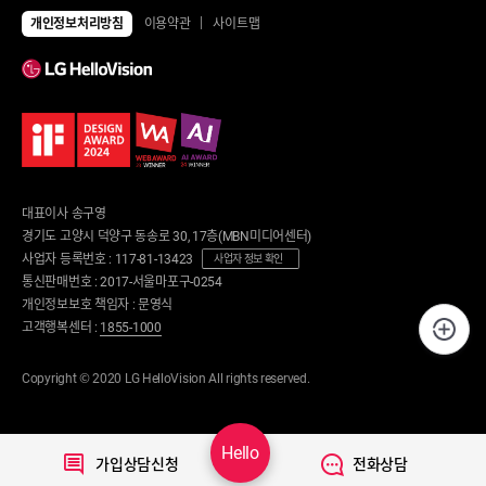
전체상품
TV
개인정보처리방침
이용약관
사이트맵
UHD TV
에어컨/제습기
LED TV
에어컨
제습기
냉장고/김치냉장고
공기청정기
냉장고
냉난방기/선풍기
김치냉장고
가습기
냉동고
업소용 에어컨
업소용 냉장고
환풍기
안마의자/운동/케어
대표이사 송구영
세탁기/건조기/청소기
안마의자
경기도 고양시 덕양구 동송로 30, 17층(MBN미디어센터)
세탁건조 패키지
운동기구
사업자 등록번호 : 117-81-13423
세탁기
사업자 정보 확인
런닝머신
건조기
통신판매번호 : 2017-서울마포구-0254
사이클
로봇청소기
개인정보보호 책임자 : 문영식
뷰티/케어
무선청소기
고객행복센터 :
1855-1000
의류관리기
디지털가전
노트북
음식물처리기/주방가전
Copyright © 2020 LG HelloVision All rights reserved.
태블릿
음식물처리기
음향기기
정수기
디지털피아노
커피머신
스마트홈
식기세척기
Hello
가입상담신청
전화상담
전기밥솥