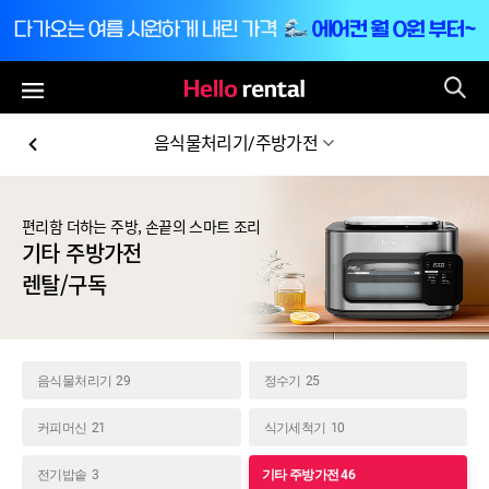
통
전체메뉴
음식물처리기/주방가전
편리함 더하는 주방, 손끝의 스마트 조리
기타 주방가전
렌탈/구독
음식물처리기
29
정수기
25
커피머신
21
식기세척기
10
전기밥솥
3
기타 주방가전
46