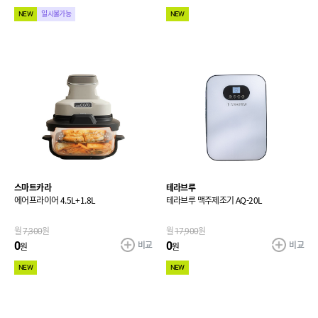
NEW
일시불가능
NEW
스마트카라
테라브루
에어프라이어 4.5L+1.8L
테라브루 맥주제조기 AQ-20L
월
7,300
원
월
17,900
원
비교
비교
0
0
원
원
NEW
NEW