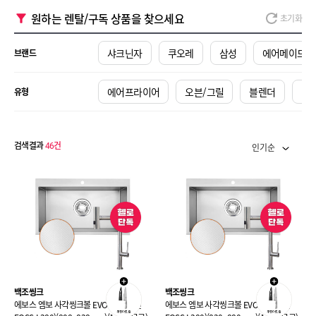
원하는 렌탈/구독 상품을 찾으세요
초기화
샤크닌자
쿠오레
삼성
에어메이드
브랜드
에어프라이어
오븐/그릴
블렌더
멀
유형
검색결과
46
건
인기순
백조씽크
백조씽크
에보스 엠보 사각씽크볼 EVOSS (+ 수전
에보스 엠보 사각씽크볼 EVOSS (+수전