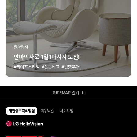
안마의자
안마의자로 1일1마사지 도전!
#라이프스타일
#성능비교
#맞춤추천
SITEMAP
열기
렌탈 Shop
전체상품
TV
개인정보처리방침
이용약관
사이트맵
UHD TV
에어컨/제습기
LED TV
에어컨
제습기
냉장고/김치냉장고
공기청정기
냉장고