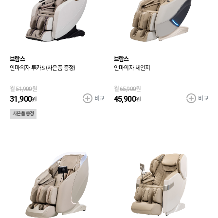
브람스
브람스
안마의자 루카S (사은품 증정)
안마의자 체인지
월
51,900
원
월
65,900
원
비교
비교
31,900
45,900
원
원
사은품 증정