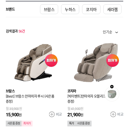
브람스
누하스
코지마
세라젬
브랜드
검색결과
56
건
인기순
브람스
코지마
[Best] 브람스 안마의자 루시 (사은품
[빅이벤트]안마의자 오블리크 (사은품
증정)
증정)
월
35,900
원
월
41,900
원
비교
비교
15,900
21,900
원
원
사은품 증정
최저가
특가
사은품 증정