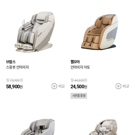
브람스
웰모아
스윙봇 안마의자
안마의자 아토
월
78,900
원
월
44,500
원
비교
비교
58,900
24,500
원
원
사은품 증정