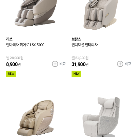
리쏘
브람스
안마의자 히어로 LSX-5000
원더모션 안마의자
월
28,900
원
월
51,900
원
비교
비교
8,900
31,900
원
원
NEW
NEW