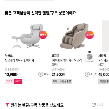
많은 고객님들이 선택한 렌탈/구독 상품이에요
누하스
코지마
세라젬
뉴클래식 패브릭 안마의자
[빅이벤트]안마의자 오블리크 (사은품
휴식가전 
증정)
제공]
월
원
월
원
월
33,900
41,900
68,00
교
비교
비교
13,900
21,900
48,00
원
원
최저가
BEST
특가
사은품 증정
사은품 증
원하는 렌탈/구독 상품을 찾으세요
초기화