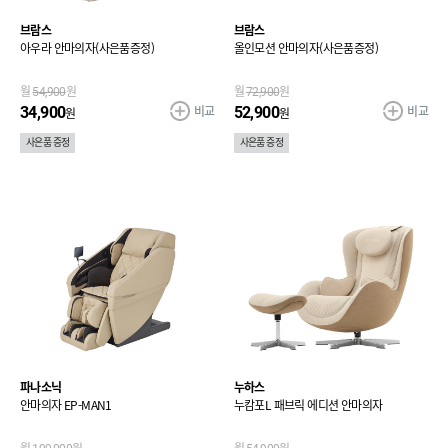
브람스
브람스
아우라 안마의자(사은품증정)
올인모션 안마의자(사은품증정)
월
54,900
원
월
72,900
원
비교
비교
34,900
52,900
원
원
사은품 증정
사은품 증정
파나소닉
누하스
안마의자 EP-MAN1
누캄포L 패브릭 에디션 안마의자