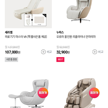
세라젬
누하스
의료기기 마스터 V9 [특별사은품 제공]
오로라 올인원 리클라이너 안마의자
월
127,000
원
월
52,900
원
비교
비교
107,000
32,900
원
원
사은품 증정
BEST