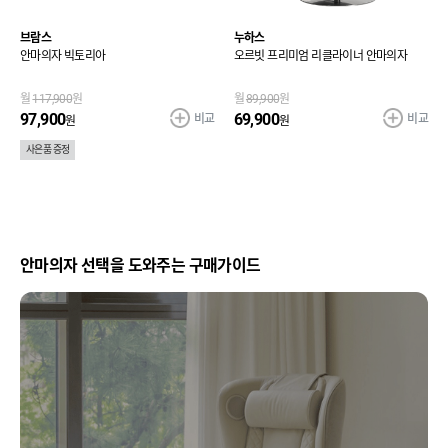
브람스
누하스
안마의자 빅토리아
오르빗 프리미엄 리클라이너 안마의자
월
117,900
원
월
89,900
원
비교
비교
97,900
69,900
원
원
사은품 증정
안마의자 선택을 도와주는 구매가이드