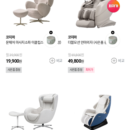
코지마
코지마
문체어 마사지소파 이클립스 (사은품증정)
더블모션 안마의자 (사은품 증정)
월
39,900
원
월
69,800
원
비교
비교
19,900
49,800
원
원
사은품 증정
사은품 증정
최저가