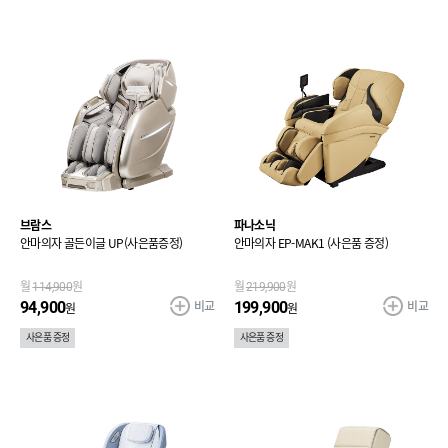
브람스
파나소닉
안마의자 골든이글 UP(사은품증정)
안마의자 EP-MAK1 (사은품 증정)
월
114,900
원
월
219,900
원
비교
비교
94,900
199,900
원
원
사은품 증정
사은품 증정