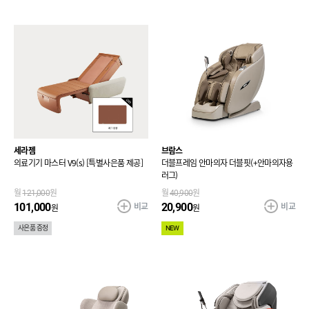
세라젬
브람스
의료기기 마스터 V9(s) [특별사은품 제공]
더블프레임 안마의자 더블핏(+안마의자용
러그)
월
121,000
원
월
40,900
원
비교
비교
101,000
20,900
원
원
사은품 증정
NEW