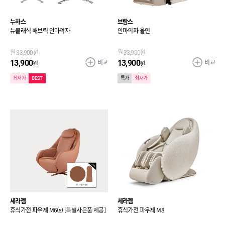
누하스
브람스
뉴클래식 패브릭 안마의자
안마의자 올인
월
33,900
원
월
33,900
원
비교
비교
13,900
13,900
원
원
최저가
BEST
특가
최저가
세라젬
세라젬
휴식가전 파우제 M6(s) [특별사은품 제공]
휴식가전 파우제 M8