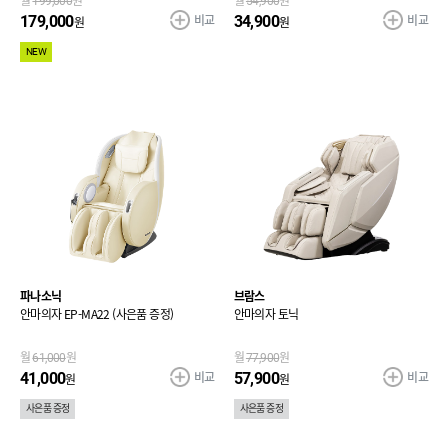
월
199,000
원
월
54,900
원
비교
비교
179,000
34,900
원
원
NEW
파나소닉
브람스
안마의자 EP-MA22 (사은품 증정)
안마의자 토닉
월
61,000
원
월
77,900
원
비교
비교
41,000
57,900
원
원
사은품 증정
사은품 증정