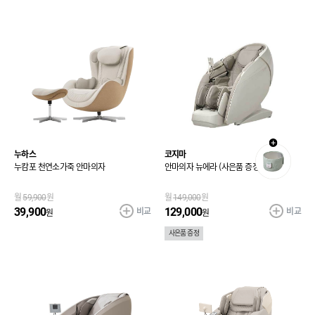
누하스
코지마
누캄포 천연소가죽 안마의자
안마의자 뉴에라 (사은품 증정)
월
59,900
원
월
149,000
원
비교
비교
39,900
129,000
원
원
사은품 증정