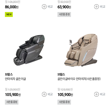
월
106,000
원
월
83,900
원
비교
비교
86,000
63,900
원
원
NEW
사은품 증정
브람스
브람스
안마의자 골든이글
골든이글바이오 안마의자(사은품증정)
월
125,900
원
월
125,900
원
비교
비교
105,900
105,900
원
원
사은품 증정
사은품 증정