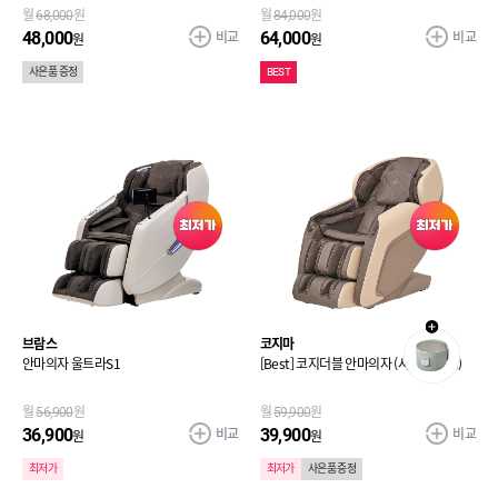
월
68,000
원
월
84,000
원
비교
비교
48,000
64,000
원
원
사은품 증정
BEST
브람스
코지마
안마의자 울트라S1
[Best] 코지더블 안마의자 (사은품 증정)
월
56,900
원
월
59,900
원
비교
비교
36,900
39,900
원
원
최저가
최저가
사은품 증정