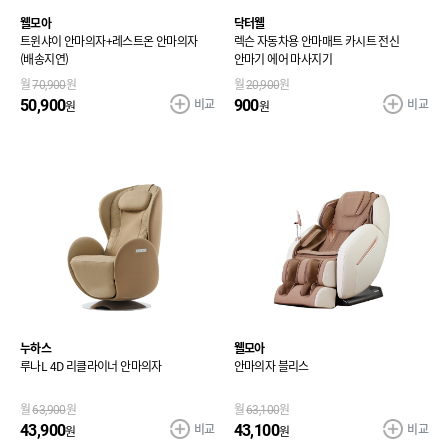
웰모아
닥터웰
트윈샤이 안마의자+레스트온 안마의자
렉슨 자동차용 안마매트 카시트 전신
(배송지연)
안마기 에어 마사지기
월
70,900
원
월
20,900
원
비교
비교
50,900
900
원
원
누하스
웰모아
루나L 4D 리클라이너 안마의자
안마의자 블리스
월
63,900
원
월
63,100
원
비교
비교
43,900
43,100
원
원