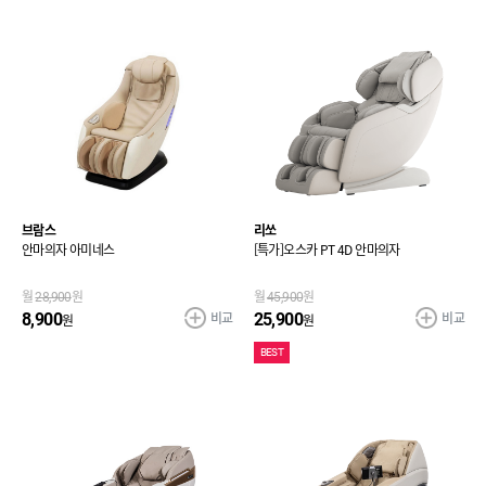
브람스
리쏘
안마의자 아미네스
[특가]오스카 PT 4D 안마의자
월
28,900
원
월
45,900
원
비교
비교
8,900
25,900
원
원
BEST