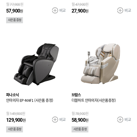
월
77,900
원
월
47,900
원
비교
비교
57,900
27,900
원
원
사은품 증정
파나소닉
브람스
안마의자 EP-MAF1 (사은품 증정)
더블하트 안마의자(사은품증정)
월
149,900
원
월
78,900
원
비교
비교
129,900
58,900
원
원
사은품 증정
사은품 증정