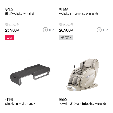
누하스
파나소닉
[특가]안마의자 뉴클래식
안마의자 EP-MA05 (사은품 증정)
월
43,900
원
월
46,900
원
비교
비교
23,900
26,900
원
원
BEST
사은품 증정
세라젬
브람스
의료기기 마스터 V7 2027
골든이글더블스파 안마의자(사은품증정)