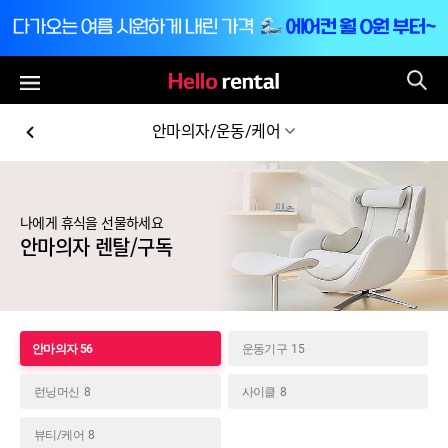
통
전체메뉴
안마의자/운동/케어
나에게 휴식을 선물하세요
안마의자 렌탈/구독
안마의자
56
운동기구
15
런닝머신
8
사이클
8
뷰티/케어
8