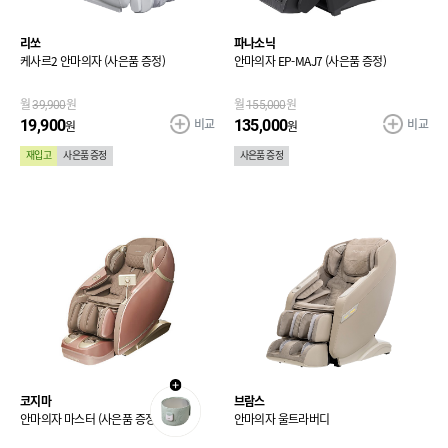
리쏘
파나소닉
케사르2 안마의자 (사은품 증정)
안마의자 EP-MAJ7 (사은품 증정)
월
39,900
원
월
155,000
원
비교
비교
19,900
135,000
원
원
재입고
사은품 증정
사은품 증정
코지마
브람스
안마의자 마스터 (사은품 증정)
안마의자 울트라버디