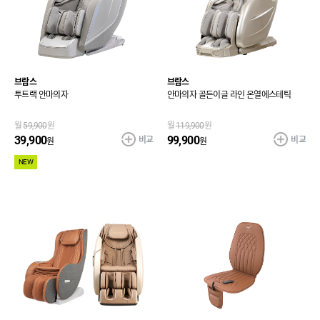
브람스
브람스
투트랙 안마의자
안마의자 골든이글 라인 온열에스테틱
월
59,900
원
월
119,900
원
비교
비교
39,900
99,900
원
원
NEW