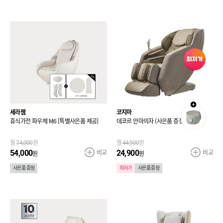
세라젬
코지마
휴식가전 파우제 M6 [특별사은품 제공]
데코르 안마의자 (사은품 증정)
월
74,000
원
월
44,900
원
비교
비교
54,000
24,900
원
원
사은품 증정
최저가
사은품 증정