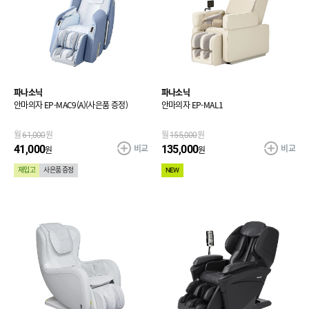
파나소닉
파나소닉
안마의자 EP-MAC9(A)(사은품 증정)
안마의자 EP-MAL1
월
61,000
원
월
155,000
원
비교
비교
41,000
135,000
원
원
재입고
사은품 증정
NEW