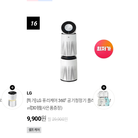
16
LG
즈) 77.2
[특가] LG 퓨리케어 360˚ 공기청정기 플러스 100
㎡[30평](사은품증정)
9,900
원
월
29,900
원
셀프 케어