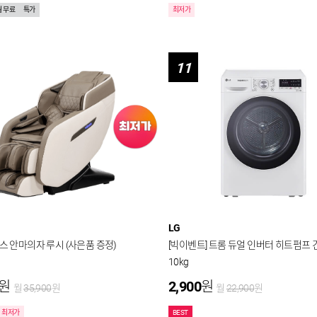
월 무료
특가
최저가
11
LG
브람스 안마의자 루시 (사은품 증정)
[빅이벤트] 트롬 듀얼 인버터 히트펌프
10kg
원
2,900
원
월
35,900
원
월
22,900
원
최저가
BEST