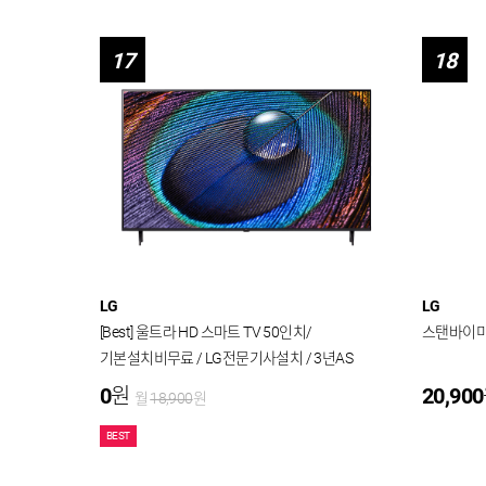
17
18
LG
LG
[Best] 울트라 HD 스마트 TV 50인치/
스탠바이미2
기본설치비무료 / LG전문기사설치 / 3년AS
0
원
20,900
월
18,900
원
BEST