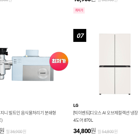
최저가
07
LG
 휴렉 지니 빌트인 음식물처리기 분쇄형
[빅이벤트]디오스 AI 오브제컬렉션 냉
)
4도어 870L
원
34,800
원
월
36,900
원
월
54,800
원