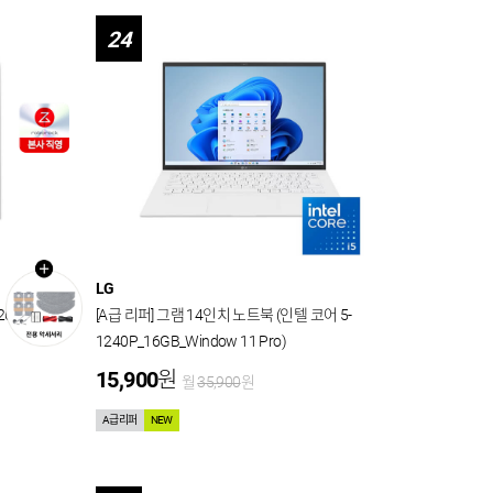
24
LG
 26형
[A급 리퍼] 그램 14인치 노트북 (인텔 코어 5-
1240P_16GB_Window 11 Pro)
15,900
원
월
35,900
원
A급리퍼
NEW