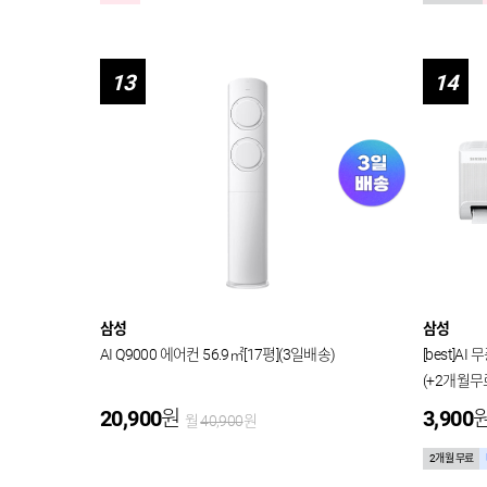
13
14
삼성
삼성
AI Q9000 에어컨 56.9㎡[17평](3일배송)
[best]A
(+2개월무
20,900
원
3,900
월
40,900
원
2개월 무료