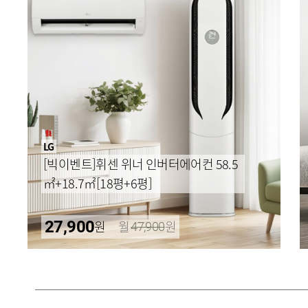
LG
[빅이벤트]휘센 위너 인버터에어컨 58.5
㎡+18.7㎡[18평+6평]
27,900
원
월
원
47,900