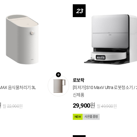
23
로보락
MAX 음식물처리기 3L
[최저가] S10 MaxV Ultra 로봇청소기 /
신제품
원
29,900
원
월
22,900
원
월
49,900
원
NEW
사은품 증정