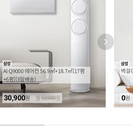
삼성
삼성
AI Q9000 에어컨 56.9㎡+18.7㎡[17평
벽걸이
+6평](3일배송)
30,900
원
월
원
0
원
50,900