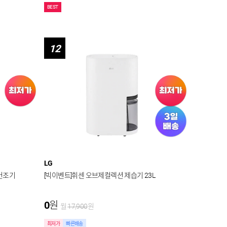
BEST
12
LG
 건조기
[빅이벤트]휘센 오브제컬렉션 제습기 23L
0
원
월
17,900
원
최저가
빠른배송