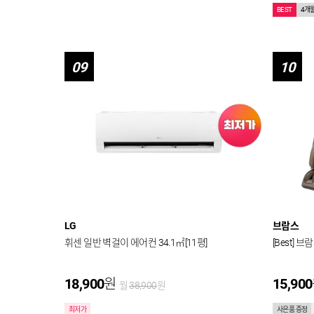
BEST
4개
09
10
LG
브람스
휘센 일반 벽걸이 에어컨 34.1㎡[11평]
[Best] 
18,900
원
15,900
월
38,900
원
최저가
사은품 증정