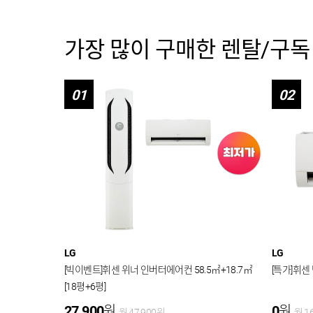
가장 많이 구매한 렌탈/구독
01
02
LG
LG
[빅이벤트]휘센 위너 인버터에어컨 58.5㎡+18.7㎡
[특가]휘센
[18평+6평]
27,900
원
0
원
월
47,900
원
월
1