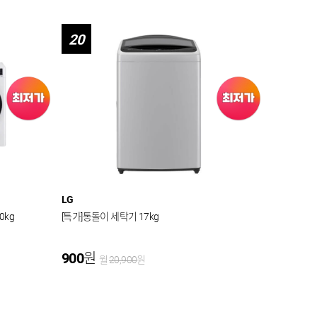
20
LG
0kg
[특가]통돌이 세탁기 17kg
900
원
월
20,900
원