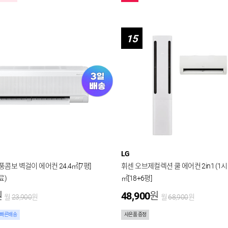
15
LG
I 무풍콤보 벽걸이 에어컨 24.4㎡[7평]
휘센 오브제컬렉션 쿨 에어컨 2in1 (1시리
료)
㎡[18+6평]
원
48,900
원
월
23,900
원
월
68,900
원
빠른배송
사은품 증정