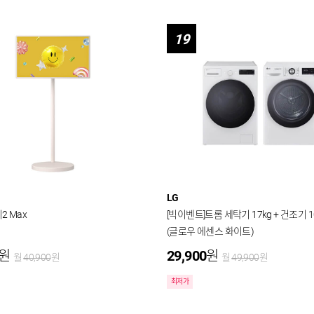
19
LG
 Max
[빅이벤트]트롬 세탁기 17kg + 건조기 1
(글로우 에센스 화이트)
원
29,900
원
월
40,900
원
월
49,900
원
최저가