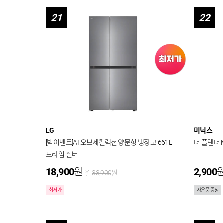
21
22
LG
미닉스
[빅이벤트]AI 오브제컬렉션 양문형 냉장고 661L
더 플렌더 
프라임 실버
18,900
원
2,900
월
38,900
원
최저가
사은품 증정