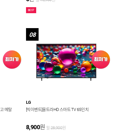
BEST
08
LG
장고 메탈
[빅이벤트]울트라HD 스마트 TV 65인치
8,900
원
월
28,900
원