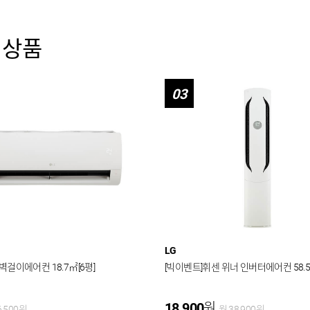
 상품
03
LG
 벽걸이에어컨 18.7㎡[6평]
[빅이벤트]휘센 위너 인버터에어컨 58.5
18,900
원
6,500
원
월
38,900
원