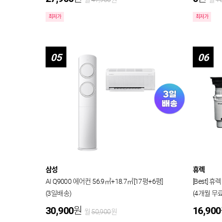
최저가
최저가
05
06
삼성
휴렉
AI Q9000 에어컨 56.9㎡+18.7㎡[17평+6평]
[Best]
(3일배송)
(4개월 무료
30,900
원
16,900
월
50,900
원