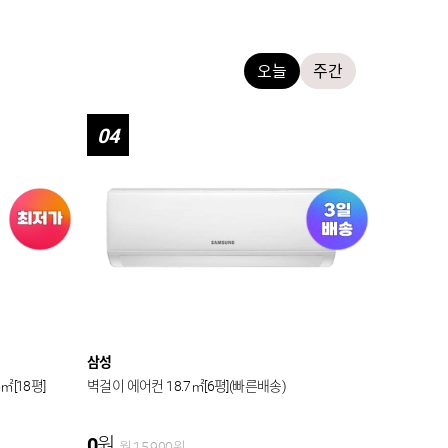
오늘
주간
04
삼성
㎡[18평]
벽걸이 에어컨 18.7㎡[6평](빠른배송)
0
원
월
15,900
원