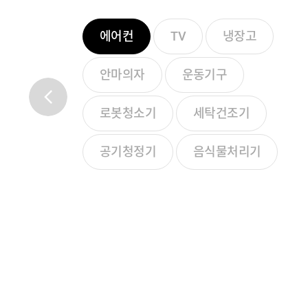
에어컨
TV
냉장고
안마의자
운동기구
로봇청소기
세탁건조기
공기청정기
음식물처리기