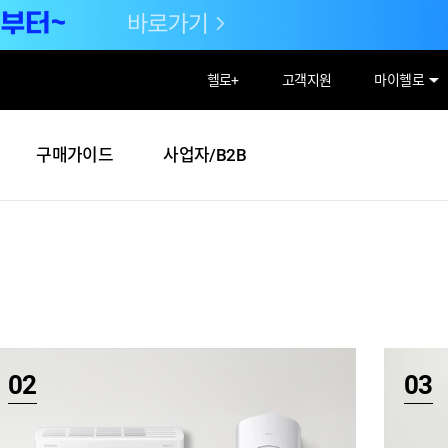
헬로
+
고객지원
마이헬로
구매가이드
사업자/B2B
02
03