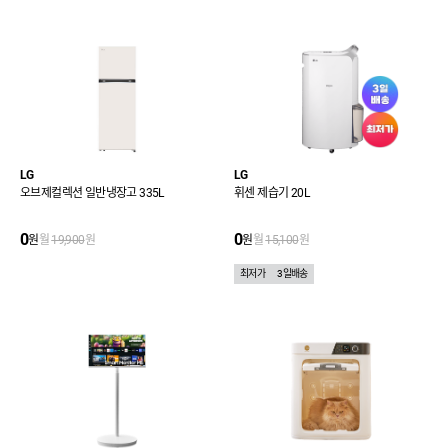
LG
LG
오브제컬렉션 일반냉장고 335L
휘센 제습기 20L
0
0
원
월
19,900
원
원
월
15,100
원
최저가
3일배송