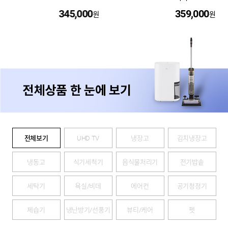
359,000
44,500
원
원
전체상품 한 눈에 보기
전체보기
UHD TV
냉장고
김치냉장고
냉동고
식기세척기
음식물처리기
전기밥솥
세탁기
욕실/비데
에어컨
공기청정기
제습기
냉난방기/선풍기
뷰티/케어
펫