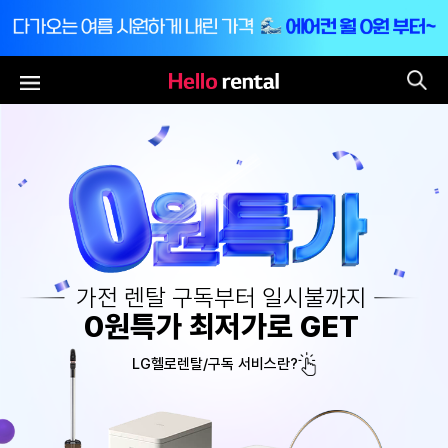
통
전체메뉴
가전 렌탈 구독부터 일시불까지
0원특가 최저가로 GET
LG헬로렌탈/구독 서비스란?