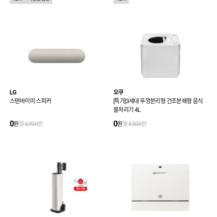
LG
오쿠
스탠바이미 스피커
[특가]3세대 뚜껑분리형 건조분쇄형 음식
물처리기 4L
0
0
원
월
6,900
원
원
월
8,500
원