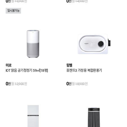
0
0
원
월
15,900
원
원
월
14,900
원
일시불가능
미로
힘펠
IOT 맑음 공기청정기 59㎡[18평]
휴젠뜨3 가정용 복합환풍기
0
0
원
월
12,900
원
원
월
18,900
원