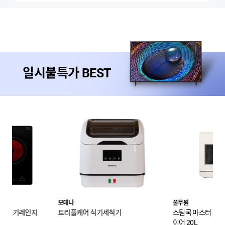
일시불특가 BEST
풀무원
페페
척기
스팀쿡 마스터 듀얼스팀오븐 에어프라
고양이모래 2.4kg X 
이어 20L
카