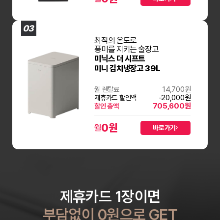
03
최적의 온도로
풍미를 지키는 술장고
미닉스 더 시프트
미니 김치냉장고 39L
14,700원
월 렌탈료
-20,000원
제휴카드 할인액
705,600원
할인 총액
0
원
월
바로가기
제휴카드 1장이면
부담없이 0원으로 GET