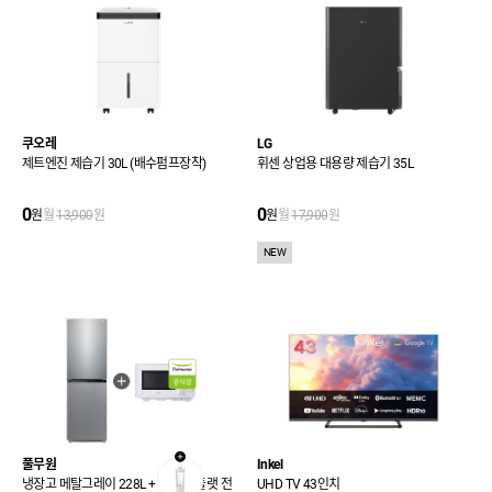
쿠오레
LG
제트엔진 제습기 30L (배수펌프장착)
휘센 상업용 대용량 제습기 35L
0
0
원
월
13,900
원
원
월
17,900
원
NEW
풀무원
Inkel
냉장고 메탈그레이 228L + 무회전 플랫 전
UHD TV 43인치