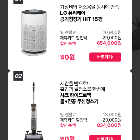
가성비와 저소음을 동시에 만족
LG 퓨리케어
공기청정기 HIT 15평
10,900원
월 렌탈료
-20,000원
제휴카드 할인액
654,000원
할인 총액
0
원
월
바로가기
02
시간을 반으로!
흡입과 물청소를 한번에
샤크 하이드로백
물+진공 무선청소기
13,900원
월 렌탈료
-20,000원
제휴카드 할인액
834,000원
할인 총액
0
원
월
바로가기