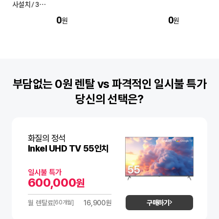
+무빙 스탠드 (3개
0
0
원
원
부담없는 0원 렌탈 vs 파격적인 일시불 특가
당신의 선택은?
화질의 정석
Inkel UHD TV 55인치
일시불 특가
600,000
원
구매하기
월 렌탈료
16,900원
[60개월]