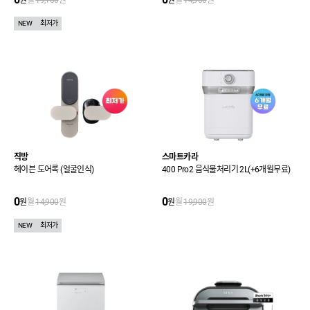
원
월
19,100
원
원
월
14,900
원
NEW
최저가
직방
스마트카라
헤이븐 도어록 (얼굴인식)
400 Pro2 음식물처리기 2L(+6개월무료)
0
0
원
월
14,900
원
원
월
19,900
원
NEW
최저가