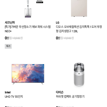
샤크닌자
LG
[특가]가벼운 무선청소기 에보 파워 시스템
디오스 오브제컬렉션 김치톡톡 1도어 뚜껑
NEO+
형 김치냉장고 128L
0
0
원
월
19,900
원
원
월
19,900
원
특가
Inkel
다이슨
UHD TV 55인치
허쉬젯 컴팩트 공기청정기