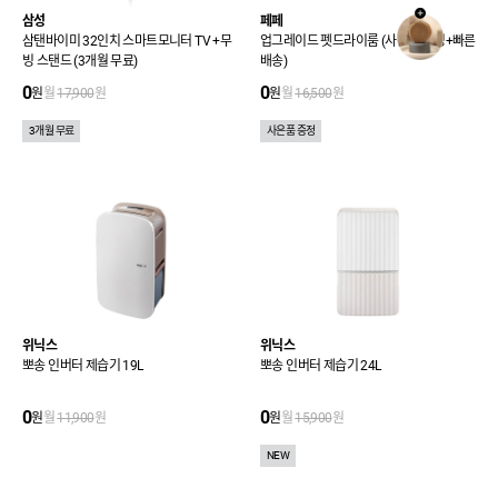
삼성
페페
삼탠바이미 32인치 스마트모니터 TV +무
업그레이드 펫드라이룸 (사은품 증정+빠른
빙 스탠드 (3개월 무료)
배송)
0
0
원
월
17,900
원
원
월
16,500
원
3개월 무료
사은품 증정
위닉스
위닉스
뽀송 인버터 제습기 19L
뽀송 인버터 제습기 24L
0
0
원
월
11,900
원
원
월
15,900
원
NEW