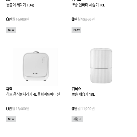
통돌이 세탁기 10kg
뽀송 인버터 제습기 16L
0
0
원
월
15,900
원
원
월
12,900
원
NEW
NEW
휴렉
위닉스
히트 음식물처리기 4L 올화이트에디션
뽀송 제습기 18L
0
0
원
월
18,400
원
원
월
11,900
원
NEW
재입고