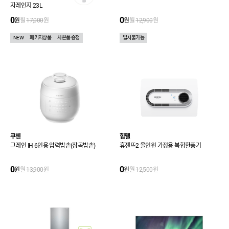
자레인지 23L
0
0
원
월
17,000
원
원
월
12,900
원
NEW
패키지상품
사은품 증정
일시불가능
쿠첸
힘펠
그레인 IH 6인용 압력밥솥(잡곡밥솥)
휴젠뜨2 올인원 가정용 복합환풍기
0
0
원
월
13,900
원
원
월
12,500
원