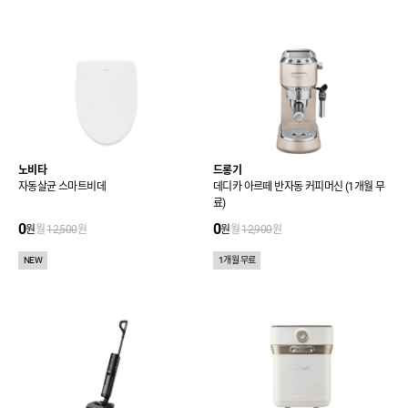
노비타
드롱기
자동살균 스마트비데
데디카 아르떼 반자동 커피머신 (1개월 무
료)
0
0
원
월
12,500
원
원
월
12,900
원
NEW
1개월 무료