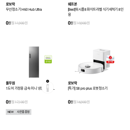
로보락
쉐프본
무선청소기 H60 Hub Ultra
[Best]워시폴8 화이트라벨 식기세척기 8인
용
0
0
원
월
11,900
원
원
월
19,900
원
풀무원
로보락
1도어 가정용 급속 미니 냉동고 204L
[특가] S8 pro plus 로봇청소기
0
0
원
월
17,100
원
원
월
16,900
원
NEW
사은품 증정