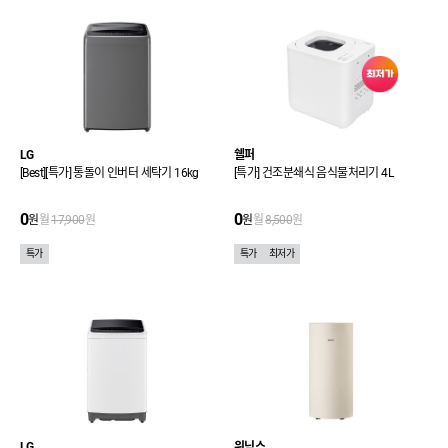
LG
쉘퍼
[Best][특가] 통돌이 인버터 세탁기 16kg
[특가] 건조분쇄식 음식물처리기 4L
0
0
원
월
17,900
원
원
월
8,500
원
특가
특가
최저가
LG
위닉스