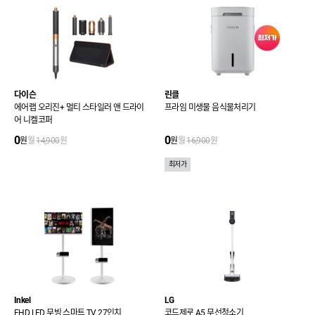
다이슨
린클
에어랩 오리진+ 멀티 스타일러 앤 드라이
프라임 미생물 음식물처리기
어 니켈코퍼
0
0
원
월
14,900
원
원
월
16,900
원
최저가
Inkel
LG
FHD LED 무빙 스마트 TV 27인치
코드제로 A5 무선청소기