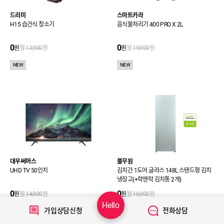
드리미
스마트카라
H15 습건식 청소기
음식물처리기 400 PRO X 2L
0
0
원
월
13,900
원
원
월
19,900
원
NEW
NEW
대우써머스
풀무원
UHD TV 50인치
김치간 1도어 글라스 148L 스탠드형 김치
냉장고(+락앤락 김치통 2개)
0
0
원
월
14,900
원
원
월
16,900
원
Hello
가입상담신청
전화상담
NEW
NEW
사은품 증정