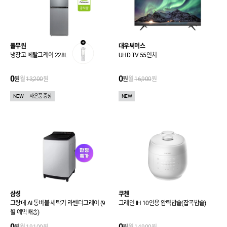
풀무원
대우써머스
냉장고 메탈그레이 228L
UHD TV 55인치
0
0
원
월
13,200
원
원
월
16,900
원
NEW
사은품 증정
NEW
삼성
쿠첸
그랑데 AI 통버블 세탁기 라벤더그레이 (9
그레인 IH 10인용 압력밥솥(잡곡밥솥)
월 예약배송)
0
0