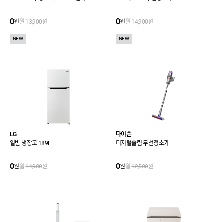
0
0
원
월
13,900
원
원
월
14,900
원
NEW
NEW
LG
다이슨
일반 냉장고 189L
디지털슬림 무선청소기
0
0
원
월
14,900
원
원
월
12,500
원