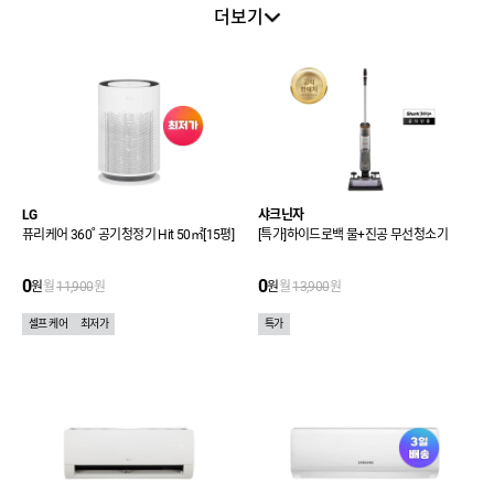
무선청소기
커피머신
기타 주방가전
로봇청소기
더보기
에너지효율 1등
LED TV
가습기
음향기기
급
환풍기
3일배송관
스마트홈
1인 가전테마관
일시불 상품관
LG
샤크닌자
퓨리케어 360˚ 공기청정기 Hit 50㎡[15평]
[특가]하이드로백 물+진공 무선청소기
0
0
원
월
11,900
원
원
월
13,900
원
셀프 케어
최저가
특가