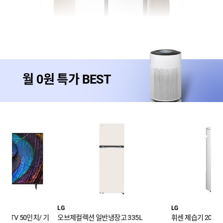
월 0원 특가 BEST
LG
삼성
고 335L
휘센 제습기 20L
삼탠바이미 32인치