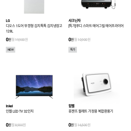
LG
샤크닌자
디오스 1도어 뚜껑형 김치톡톡 김치냉장고
[특가]푸디 스마트 에어그릴 에어프라이어
128L
0
0
원
월
19,900
원
원
월
10,900
원
NEW
특가
Inkel
힘펠
인켈 LED TV 32인치
휴젠뜨 팔레트 가정용 복합환풍기
0
0
원
월
8,900
원
원
월
16,500
원