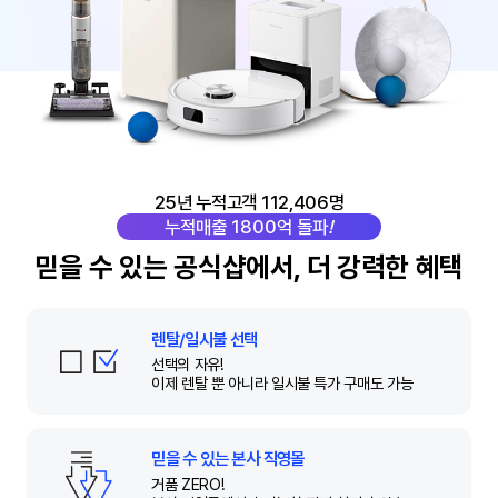
25년 누적고객 112,406명
누적매출 1800억 돌파
!
믿을 수 있는 공식샵에서, 더 강력한 혜택
렌탈/일시불 선택
선택의 자유!
이제 렌탈 뿐 아니라
일시불 특가 구매도 가능
믿을 수 있는 본사 직영몰
거품 ZERO!