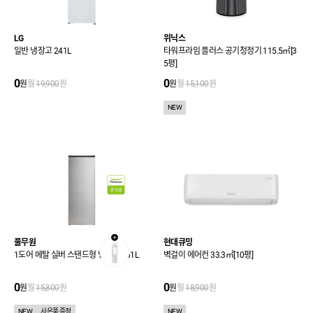
LG
위닉스
일반 냉장고 241L
타워프라임 플러스 공기청정기 115.5㎡[3
5평]
0
0
원
월
19,900
원
원
월
15,100
원
NEW
풀무원
현대큐밍
1도어 메탈 실버 스탠드형 냉동고 161L
벽걸이 에어컨 33.3㎡[10평]
0
0
원
월
15,800
원
원
월
18,900
원
NEW
사은품 증정
NEW