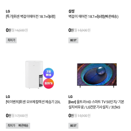
LG
삼성
[특가]휘센 벽걸이에어컨 18.7㎡[6평]
벽걸이 에어컨 18.7㎡[6평](빠른배송)
0
0
원
월
16,500
원
원
월
15,900
원
최저가
BEST
LG
LG
[빅이벤트]휘센 오브제컬렉션 제습기 23L
[Best] 울트라 HD 스마트 TV 50인치/ 기본
설치비무료 / LG전문기사설치 / 3년AS
0
0
원
월
17,900
원
원
월
15,900
원
최저가
빠른배송
BEST