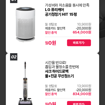
가성비와 저소음을 동시에 만족
LG 퓨리케어
공기청정기 HIT 15평
10,900원
월 렌탈료
-20,000원
제휴카드 할인액
654,000원
할인 총액
0
원
월
바로가기
02
시간을 반으로!
흡입과 물청소를 한번에
샤크 하이드로백
물+진공 무선청소기
13,900원
월 렌탈료
-20,000원
제휴카드 할인액
834,000원
할인 총액
0
원
월
바로가기