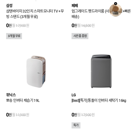
삼성
페페
삼탠바이미 32인치 스마트모니터 TV +무
업그레이드 펫드라이룸 (사은품 증정+빠른
빙 스탠드 (3개월 무료)
배송)
0
0
원
월
17,900
원
원
월
16,500
원
3개월 무료
사은품 증정
위닉스
LG
뽀송 인버터 제습기 19L
[Best][특가] 통돌이 인버터 세탁기 16kg
0
0
원
월
11,900
원
원
월
17,900
원
특가