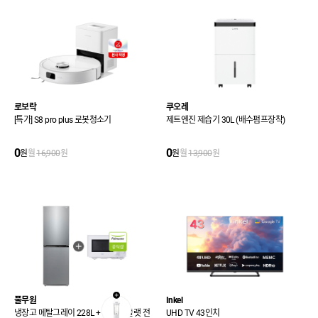
로보락
쿠오레
[특가] S8 pro plus 로봇청소기
제트엔진 제습기 30L (배수펌프장착)
0
0
원
월
16,900
원
원
월
13,900
원
풀무원
Inkel
냉장고 메탈그레이 228L + 무회전 플랫 전
UHD TV 43인치