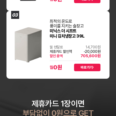
03
최적의 온도로
풍미를 지키는 술장고
미닉스 더 시프트
미니 김치냉장고 39L
14,700원
월 렌탈료
-20,000원
제휴카드 할인액
705,600원
할인 총액
0
원
월
바로가기
제휴카드 1장이면
부담없이 0원으로 GET