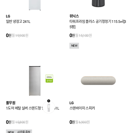
LG
위닉스
일반 냉장고 241L
타워프라임 플러스 공기청정기 115.5㎡[3
5평]
0
0
원
월
19,900
원
원
월
15,100
원
NEW
풀무원
LG
1도어 메탈 실버 스탠드형 냉동고 161L
스탠바이미 스피커
0
0
원
월
15,800
원
원
월
6,900
원
NEW
사은품 증정