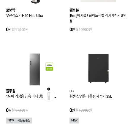
로보락
쉐프본
무선청소기 H60 Hub Ultra
[Best]워시폴8 화이트라벨 식기세척기 8인
용
0
0
원
월
11,900
원
원
월
19,900
원
풀무원
LG
1도어 가정용 급속 미니 냉동고 204L
휘센 상업용 대용량 제습기 35L
0
0
원
월
17,100
원
원
월
17,900
원
NEW
사은품 증정
NEW