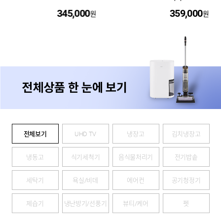
359,000
44,500
원
원
전체상품 한 눈에 보기
전체보기
UHD TV
냉장고
김치냉장고
냉동고
식기세척기
음식물처리기
전기밥솥
세탁기
욕실/비데
에어컨
공기청정기
제습기
냉난방기/선풍기
뷰티/케어
펫