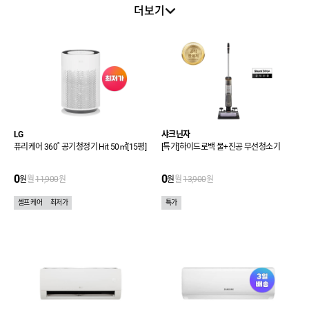
무선청소기
커피머신
기타 주방가전
로봇청소기
더보기
에너지효율 1등
LED TV
가습기
음향기기
급
환풍기
3일배송관
스마트홈
1인 가전테마관
일시불 상품관
LG
샤크닌자
퓨리케어 360˚ 공기청정기 Hit 50㎡[15평]
[특가]하이드로백 물+진공 무선청소기
0
0
원
월
11,900
원
원
월
13,900
원
셀프 케어
최저가
특가