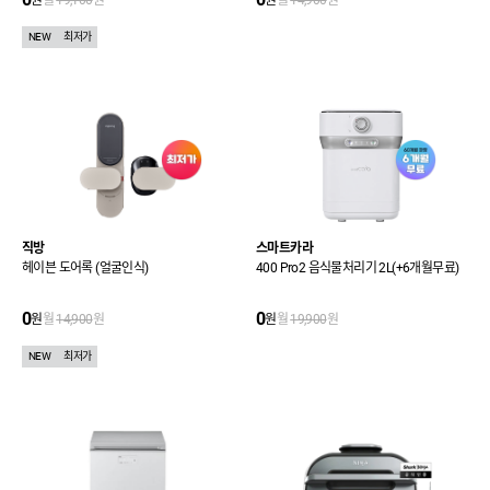
원
월
19,100
원
원
월
14,900
원
NEW
최저가
직방
스마트카라
헤이븐 도어록 (얼굴인식)
400 Pro2 음식물처리기 2L(+6개월무료)
0
0
원
월
14,900
원
원
월
19,900
원
NEW
최저가