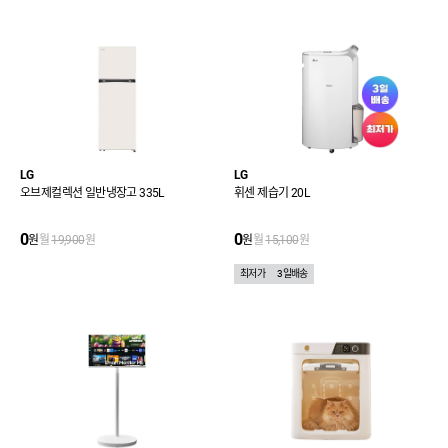
LG
LG
오브제컬렉션 일반냉장고 335L
휘센 제습기 20L
0
0
원
월
19,900
원
원
월
15,100
원
최저가
3일배송