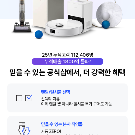
25년 누적고객 112,406명
누적매출 1800억 돌파
!
믿을 수 있는 공식샵에서, 더 강력한 혜택
렌탈/일시불 선택
선택의 자유!
이제 렌탈 뿐 아니라
일시불 특가 구매도 가능
믿을 수 있는 본사 직영몰
거품 ZERO!