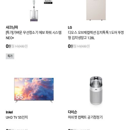
샤크닌자
LG
[특가]가벼운 무선청소기 에보 파워 시스템
디오스 오브제컬렉션 김치톡톡 1도어 뚜껑
NEO+
형 김치냉장고 128L
0
0
원
월
19,900
원
원
월
19,900
원
특가
Inkel
다이슨
UHD TV 55인치
허쉬젯 컴팩트 공기청정기