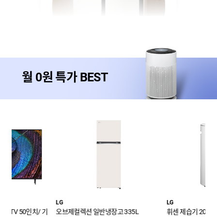
월 0원 특가 BEST
LG
삼성
고 335L
휘센 제습기 20L
삼탠바이미 32인치