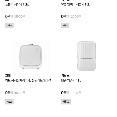
통돌이 세탁기 10kg
뽀송 인버터 제습기 16L
0
0
원
월
15,900
원
원
월
12,900
원
NEW
NEW
휴렉
위닉스
히트 음식물처리기 4L 올화이트에디션
뽀송 제습기 18L
0
0
원
월
18,400
원
원
월
11,900
원
NEW
재입고