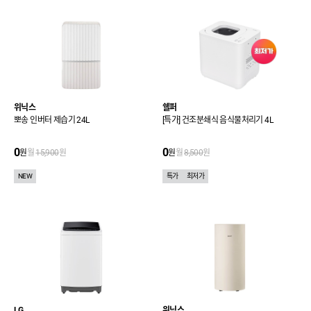
위닉스
쉘퍼
뽀송 인버터 제습기 24L
[특가] 건조분쇄식 음식물처리기 4L
0
0
원
월
15,900
원
원
월
8,500
원
NEW
특가
최저가
LG
위닉스