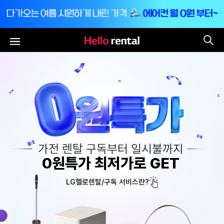
통
전체메뉴
가전 렌탈 구독부터 일시불까지
0원특가 최저가로 GET
LG헬로렌탈/구독 서비스란?