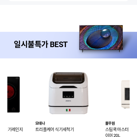
일시불특가 BEST
풀무원
페페
척기
스팀쿡 마스터 듀얼스팀오븐 에어프라
고양이모래 2.4kg X 
이어 20L
카