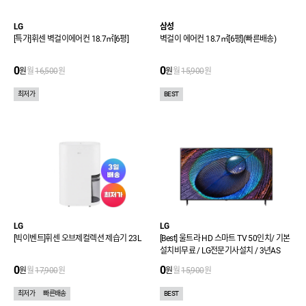
LG
삼성
[특가]휘센 벽걸이에어컨 18.7㎡[6평]
벽걸이 에어컨 18.7㎡[6평](빠른배송)
0
0
원
월
16,500
원
원
월
15,900
원
최저가
BEST
LG
LG
[빅이벤트]휘센 오브제컬렉션 제습기 23L
[Best] 울트라 HD 스마트 TV 50인치/ 기본
설치비무료 / LG전문기사설치 / 3년AS
0
0
원
월
17,900
원
원
월
15,900
원
최저가
빠른배송
BEST