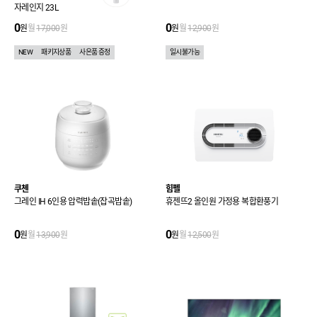
자레인지 23L
0
0
원
월
17,000
원
원
월
12,900
원
NEW
패키지상품
사은품 증정
일시불가능
쿠첸
힘펠
그레인 IH 6인용 압력밥솥(잡곡밥솥)
휴젠뜨2 올인원 가정용 복합환풍기
0
0
원
월
13,900
원
원
월
12,500
원