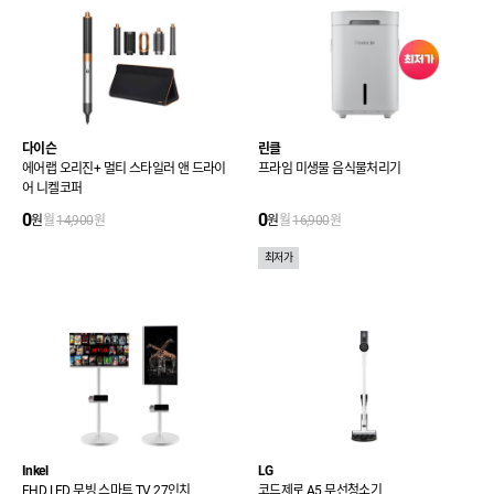
다이슨
린클
에어랩 오리진+ 멀티 스타일러 앤 드라이
프라임 미생물 음식물처리기
어 니켈코퍼
0
0
원
월
14,900
원
원
월
16,900
원
최저가
Inkel
LG
FHD LED 무빙 스마트 TV 27인치
코드제로 A5 무선청소기