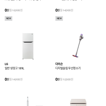
0
0
원
월
13,900
원
원
월
14,900
원
NEW
NEW
LG
다이슨
일반 냉장고 189L
디지털슬림 무선청소기
0
0
원
월
14,900
원
원
월
12,500
원