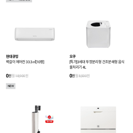
현대큐밍
오쿠
벽걸이 에어컨 33.3㎡[10평]
[특가]3세대 뚜껑분리형 건조분쇄형 음식
물처리기 4L
0
0
원
월
18,900
원
원
월
8,500
원
NEW