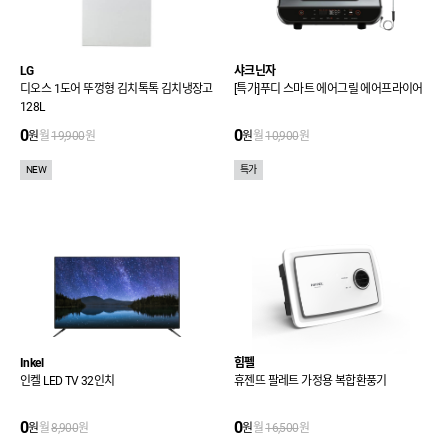
LG
샤크닌자
디오스 1도어 뚜껑형 김치톡톡 김치냉장고
[특가]푸디 스마트 에어그릴 에어프라이어
128L
0
0
원
월
19,900
원
원
월
10,900
원
NEW
특가
Inkel
힘펠
인켈 LED TV 32인치
휴젠뜨 팔레트 가정용 복합환풍기
0
0
원
월
8,900
원
원
월
16,500
원