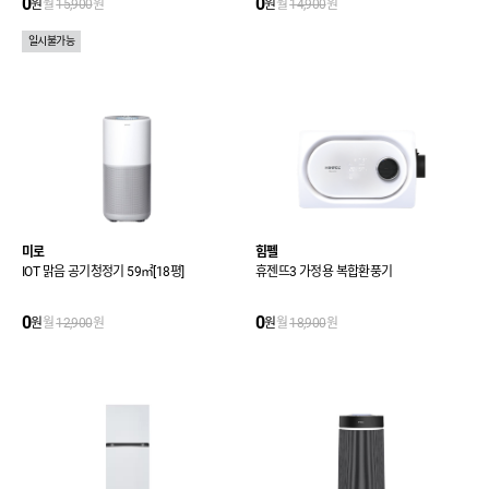
0
0
원
월
15,900
원
원
월
14,900
원
일시불가능
미로
힘펠
IOT 맑음 공기청정기 59㎡[18평]
휴젠뜨3 가정용 복합환풍기
0
0
원
월
12,900
원
원
월
18,900
원