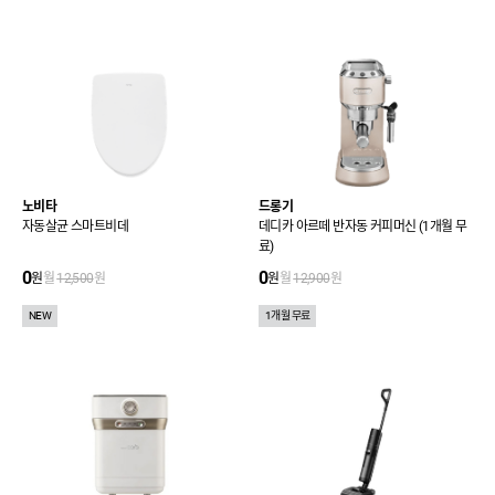
노비타
드롱기
자동살균 스마트비데
데디카 아르떼 반자동 커피머신 (1개월 무
료)
0
0
원
월
12,500
원
원
월
12,900
원
NEW
1개월 무료