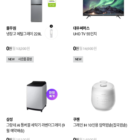
풀무원
대우써머스
냉장고 메탈그레이 228L
UHD TV 55인치
0
0
원
월
13,200
원
원
월
16,900
원
NEW
사은품 증정
NEW
삼성
쿠첸
그랑데 AI 통버블 세탁기 라벤더그레이 (9
그레인 IH 10인용 압력밥솥(잡곡밥솥)
월 예약배송)
0
0