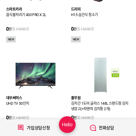
스마트카라
드리미
음식물처리기 400 PRO X 2L
H15 습건식 청소기
0
0
원
월
19,900
원
원
월
13,900
원
NEW
NEW
대우써머스
풀무원
UHD TV 50인치
김치간 1도어 글라스 148L 스탠드형 김치
냉장고(+락앤락 김치통 2개)
0
0
원
월
14,900
원
원
월
16,900
원
Hello
가입상담신청
전화상담
NEW
NEW
사은품 증정