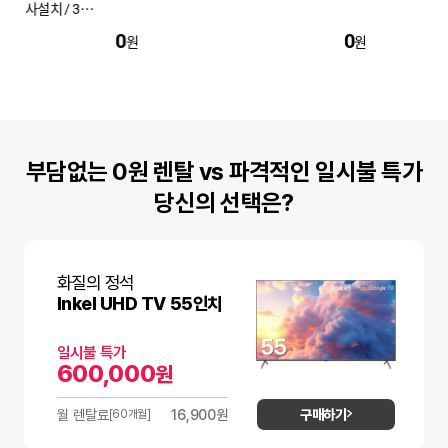
+무빙 스탠드 (3개
0
0
원
원
부담없는 0원 렌탈 vs 파격적인 일시불 특가
당신의 선택은?
화질의 정석
Inkel UHD TV 55인치
일시불 특가
600,000
원
구매하기
월 렌탈료
16,900원
[60개월]