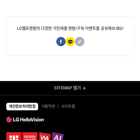
LG헬로렌탈의 다양한 가전제품 렌탈/구독 이벤트를 공유해보세요!
페이스북 공유
URL 복사
SITEMAP
열기
렌탈 Shop
전체상품
TV
개인정보처리방침
이용약관
사이트맵
UHD TV
에어컨/제습기
LED TV
에어컨
제습기
냉장고/김치냉장고
공기청정기
냉장고
냉난방기/선풍기
김치냉장고