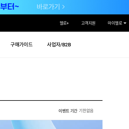
헬로
+
고객지원
마이헬로
구매가이드
사업자/B2B
기한없음
이벤트 기간