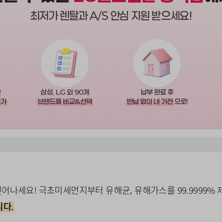
최저가 렌탈과 A/S 안심 지원 받으세요!
한
삼성, LG 외 90개
납부 완료 후
저가
브랜드를 비교&선택
반납 없이 내 가전
으로!
어나세요! 극초미세먼지부터 유해균, 유해가스를 99.9999%
니다.