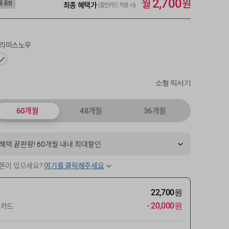
월
원
2,700
최종 혜택가
품 증정
(할인카드 적용 시)
리미스노우
소형 믹서기
60개월
48개월
36개월
혜택 끝판왕! 60개월 내내 최대할인
폰이 있으세요?
여기를 클릭해주세요
22,700원
- 20,000원
인카드