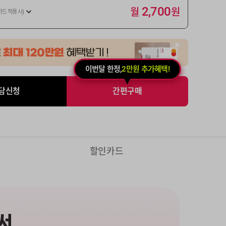
월
원
2,700
카드 적용 시)
이번달 한정,
2만원 추가혜택!
담신청
간편구매
할인카드
서