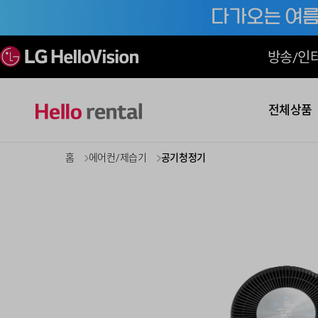
방송/인
전체상품
홈
에어컨/제습기
공기청정기