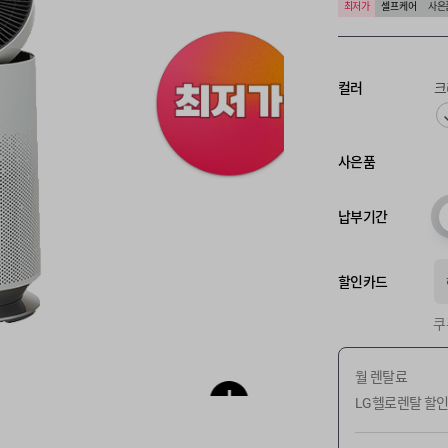
최저가
셀프 케어
사은
컬러
크
사은품
납부기간
할인카드
쿠
월 렌탈료
LG헬로렌탈 할