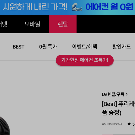
터넷
모바일
렌탈
BEST
0원 특가
이벤트/혜택
할인카드
기간한정 에어컨 초특가!
LG 렌탈/구독
[Best] 퓨리
품 증정)
5
AS195DWWA