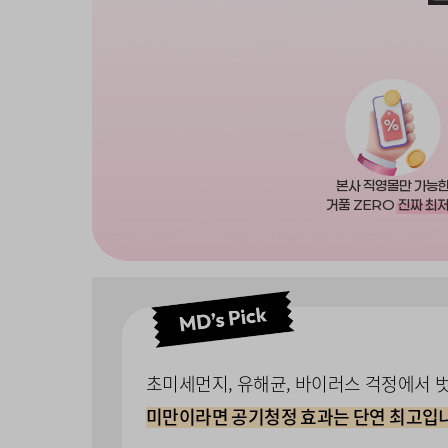
본사 직영몰만 가능
거품 ZERO
진짜 최
초미세먼지, 유해균, 바이러스 걱정에서 벗
미만이라면 공기청정 효과는 단연 최고입