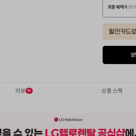
최종 혜택가
(할인
상
리뷰
상품 스펙
85
믿을 수 있는
LG헬로렌탈 공식샵
에