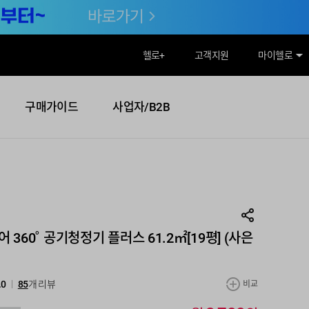
헬로
+
고객지원
마이헬로
구매가이드
사업자/B2B
케어 360˚ 공기청정기 플러스 61.2㎡[19평] (사은
.0
85
개 리뷰
비교