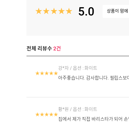
5.0
★
★
★
★
★
상품이 맘에
전체 리뷰수
2
건
강*자
/ 옵션 :
화이트
★
★
★
★
★
아주좋습니다. 감사합니다. 필립스보
황*원
/ 옵션 :
화이트
★
★
★
★
★
집에서 제가 직접 바리스타가 되어 손