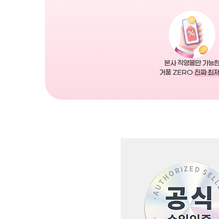
본사 직영몰만 가능
거품 ZERO
진짜 최