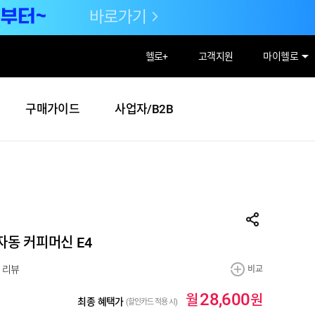
헬로
+
고객지원
마이헬로
구매가이드
사업자/B2B
전자동 커피머신 E4
 리뷰
비교
월
원
28,600
최종 혜택가
(할인카드 적용 시)