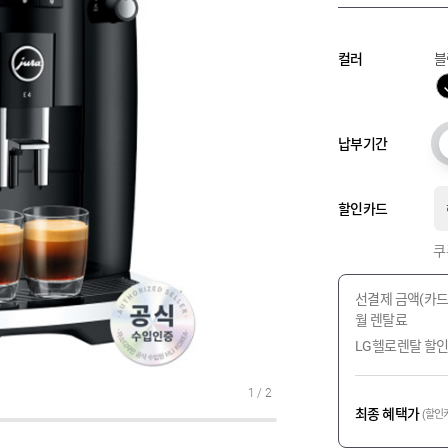
컬러
블
납부기간
할인카드
쿠
선결제 금액(카드
월 렌탈료
LG헬로렌탈 할
1
/
2
최종 혜택가
(할인