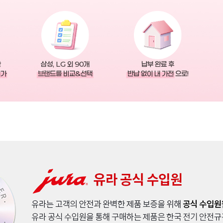
한
삼성, LG 외 90개
납부 완료 후
저가
브랜드를 비교&선택
반납 없이 내 가전
으로!