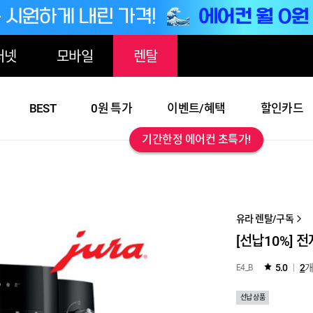
터넷
모바일
렌탈
BEST
0원 특가
이벤트/혜택
할인카드
기간한정 에어컨 초특가!
유라 렌탈/구독
[선납10%] 
5.0
2
개
E4_B
선납 상품