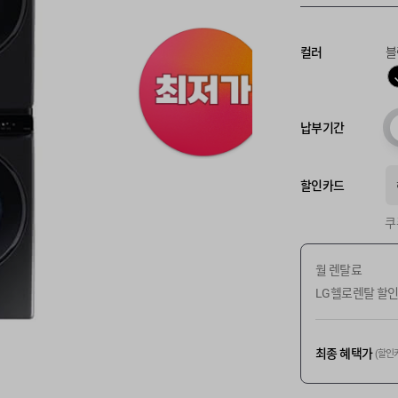
컬러
블
납부기간
할인카드
쿠
월 렌탈료
LG헬로렌탈 할
최종 혜택가
(할인