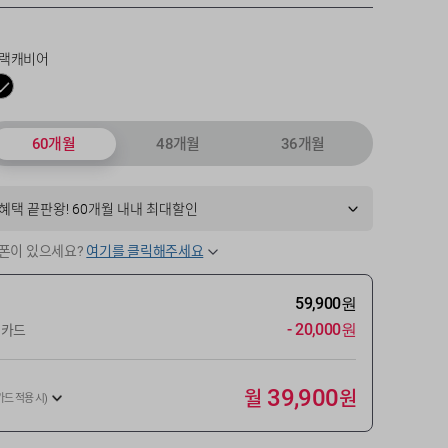
랙캐비어
60개월
48개월
36개월
혜택 끝판왕! 60개월 내내 최대할인
폰이 있으세요?
여기를 클릭해주세요
59,900원
- 20,000원
인카드
월
원
39,900
카드 적용 시)