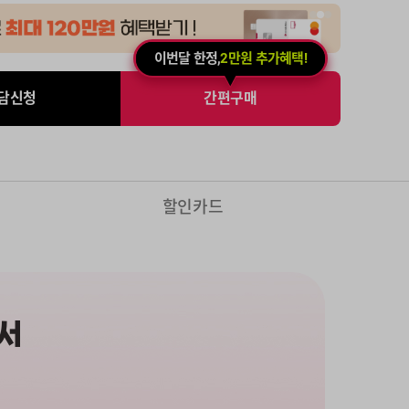
이번달 한정,
2만원 추가혜택!
담신청
간편구매
할인카드
서