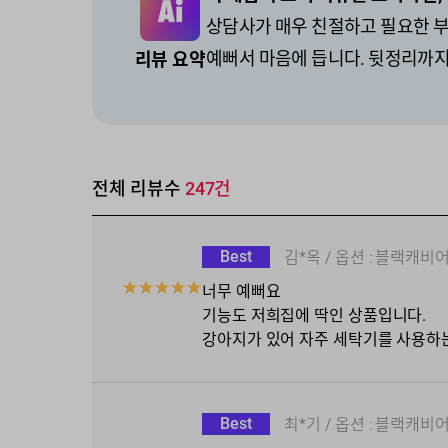
상담사가 매우 친절하고 필요한 
예뻐서 마음에 듭니다. 뒷정리까지
리뷰 요약
전체 리뷰수
247
건
Best
김*옥
/ 옵션 :
블랙캐비
★
★
★
★
★
너무 예뻐요
기능도 저희집에 딱인 상품입니다.
강아지가 있어 자주 세탁기를 사용하
Best
최*기
/ 옵션 :
블랙캐비