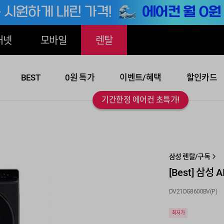
터넷
모바일
렌탈
BEST
0원 특가
이벤트/혜택
할인카드
기간한정 에어컨 초특가!
삼성 렌탈/구독
[Best] 삼성 
DV21DG8600BV(P)
최저가