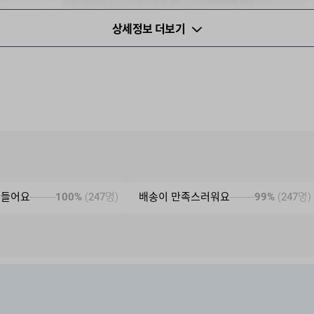
상세정보 더보기
 들어요
100%
(
247
명)
배송이 만족스러워요
99%
(
247
명)