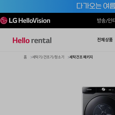
방송/인
전체상품
홈
세탁기/건조기/청소기
세탁건조 패키지