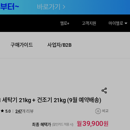
헬로
+
고객지원
마이헬로
구매가이드
사업자/B2B
AI 세탁기 21kg + 건조기 21kg (9월 예약배송)
5.0
247
개 리뷰
비교
월
원
39,900
최종 혜택가
(할인카드 적용 시)