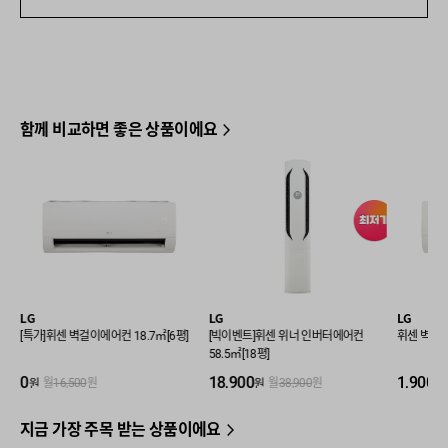
함께 비교하면 좋은 상품이에요
LG
LG
LG
[특가]휘센 벽걸이에어컨 18.7㎡[6평]
[빅이벤트]휘센 위너 인버터에어컨
휘센 벽걸이
58.5㎡[18평]
0
18,900
1,900
원
원
원
월
16,500
원
월
38,900
원
지금 가장 주목 받는 상품이에요