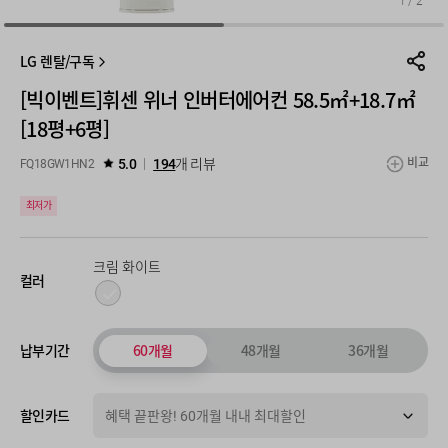
1
/
2
LG 렌탈/구독
[빅이벤트]휘센 위너 인버터에어컨 58.5㎡+18.7㎡
[18평+6평]
5.0
194
개 리뷰
비교
FQ18GW1HN2
최저가
크림 화이트
컬러
60개월
48개월
36개월
납부기간
할인카드
혜택 끝판왕! 60개월 내내 최대할인