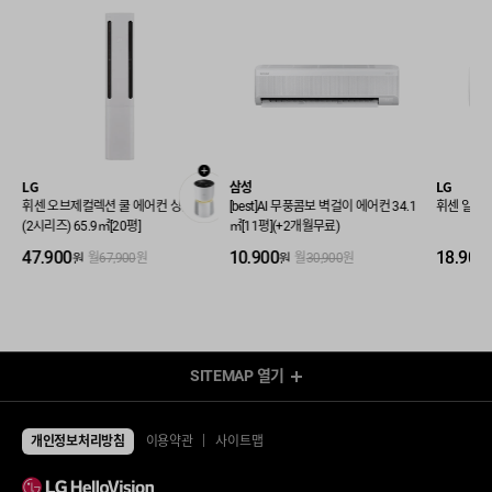
LG
삼성
LG
휘센 오브제컬렉션 쿨 에어컨 싱글
[best]AI 무풍콤보 벽걸이 에어컨 34.1
휘센 일반 벽
(2시리즈) 65.9㎡[20평]
㎡[11평](+2개월무료)
47,900
10,900
18,900
원
원
월
67,900
원
월
30,900
원
SITEMAP
열기
렌탈 Shop
전체상품
TV
개인정보처리방침
이용약관
사이트맵
UHD TV
에어컨/제습기
LED TV
에어컨