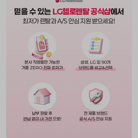
믿을 수 있는
LG헬로렌탈 공식샵
에서
최저가 렌탈과 A/S 안심 지원 받으세요!
본사 직영몰만 가능한
삼성, LG 외 90개
거품 ZERO
진짜 최저가
브랜드를 비교&선택
납부 완료 후
전 제품 브랜드
반납 없이 내 가전
으로!
공식 A/S
안심 지원