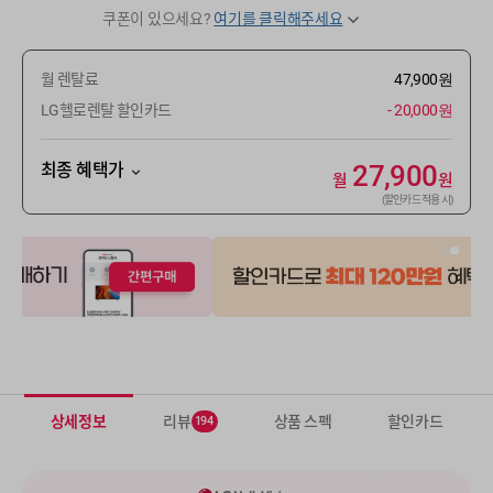
쿠폰이 있으세요?
여기를 클릭해주세요
월 렌탈료
47,900원
LG헬로렌탈 할인카드
- 20,000원
최종 혜택가
27,900
월
원
(할인카드 적용 시)
상세정보
리뷰
상품 스펙
할인카드
194