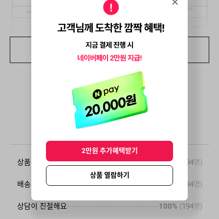
상세정보 더보기
사용자 총 평점
5.0
★
★
★
★
★
2만원 추가혜택받기
상품이 맘에 들어요
100%
(
194
명)
상품 열람하기
배송이 만족스러워요
99%
(
194
명)
상담이 친절해요
100%
(
194
명)