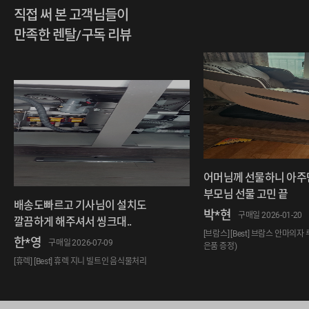
직접 써 본 고객님들이
만족한 렌탈/구독 리뷰
어머님께 선물하니 아주
부모님 선물 고민 끝
배송도빠르고 기사님이 설치도
박*현
구매일 2026-01-20
깔끔하게 해주셔서 씽크대..
[브람스] [Best] 브람스 안마의자 
한*영
구매일 2026-07-09
은품 증정)
[휴렉] [Best] 휴렉 지니 빌트인 음식물처리
기 분쇄형 (4개월 무료)