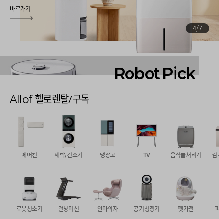
바로가기
바로가기
바로가기
바로가기
바로가기
바로가기
바로가기
/
4
7
Robot Pick
All of
헬로렌탈/구독
에어컨
세탁/건조기
냉장고
TV
음식물처리기
김
로봇청소기
런닝머신
안마의자
공기청정기
펫가전