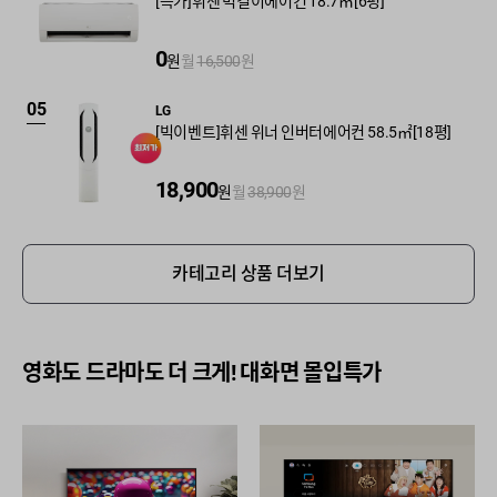
[특가]휘센 벽걸이에어컨 18.7㎡[6평]
0
원
월
16,500
원
05
LG
[빅이벤트]휘센 위너 인버터에어컨 58.5㎡[18평]
18,900
원
월
38,900
원
카테고리 상품 더보기
영화도 드라마도 더 크게! 대화면 몰입특가