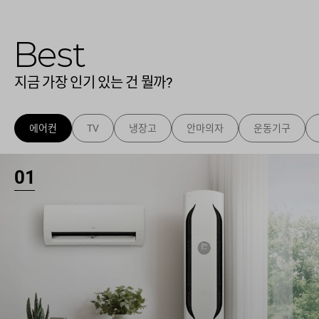
Best
지금 가장 인기 있는 건 뭘까?
에어컨
TV
냉장고
안마의자
운동기구
01