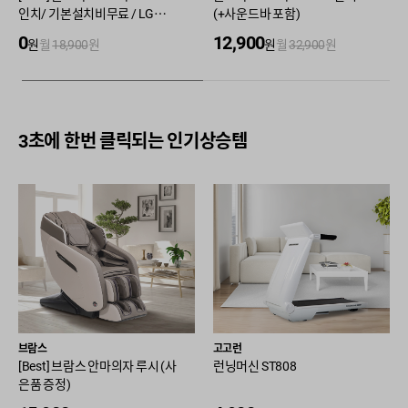
인치/ 기본설치비무료 / LG전문
(+사운드바 포함)
기사설치 / 3년AS
0
12,900
원
월
18,900
원
원
월
32,900
원
3초에 한번 클릭되는 인기상승템
브람스
고고런
[Best] 브람스 안마의자 루시 (사
런닝머신 ST808
은품 증정)