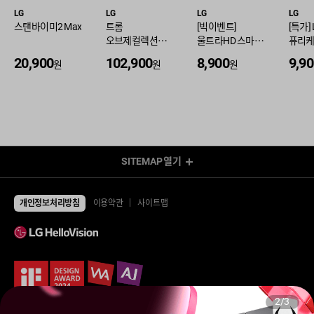
LG
LG
LG
LG
스탠바이미2 Max
트롬
[빅이벤트]
[특가] 
오브제컬렉션
울트라HD 스마트
퓨리케어
워시콤보 세탁
TV 65인치
공기
20,900
102,900
8,900
9,9
원
원
원
25kg+ 건조 15kg
플러스
[30평]
(사은
SITEMAP
열기
렌탈 Shop
전체상품
TV
개인정보처리방침
이용약관
사이트맵
UHD TV
에어컨/제습기
LED TV
에어컨
제습기
냉장고/김치냉장고
공기청정기
냉장고
냉난방기/선풍기
김치냉장고
가습기
냉동고
업소용 에어컨
업소용 냉장고
2
/
3
환풍기