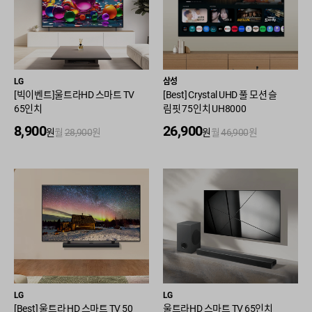
LG
삼성
[빅이벤트]울트라HD 스마트 TV
[Best] Crystal UHD 풀 모션 슬
65인치
림핏 75인치 UH8000
8,900
26,900
원
월
28,900
원
원
월
46,900
원
LG
LG
[Best] 울트라 HD 스마트 TV 50
울트라HD 스마트 TV 65인치