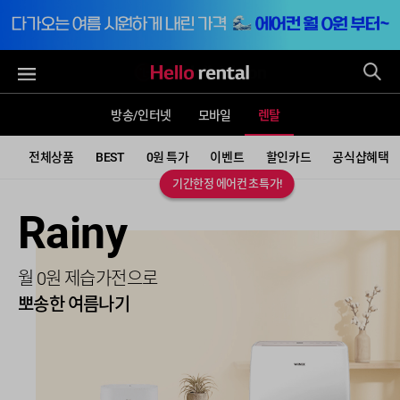
통
전체메뉴
방송/인터넷
모바일
렌탈
전체상품
BEST
0원 특가
이벤트
할인카드
공식샵혜택
기간한정 에어컨 초특가!
Aircon
Clean
Big screen
Rainy
Robot Pick
Pet
Roborock
최대 90% 할인특가
4개월 무료 혜택!
영화도 드라마도 더 크게!
월 0원 제습가전으로
우리집 딱 맞춤
우리집 펫케어
S10시리즈 업계 최초런칭
에어컨 슈퍼세일
음식물처리기
최대 66% 할인특가
뽀송한 여름나기
로봇청소기가 궁금하다면?
월 0원부터 시작
9만원 상당 사은품 증정