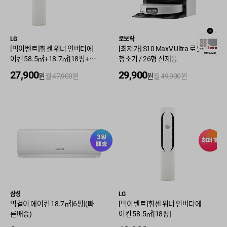
LG
로보락
[빅이벤트]휘센 위너 인버터에
[최저가] S10 MaxV Ultra 로봇
어컨 58.5㎡+18.7㎡[18평+6
청소기 / 26형 신제품
평]
27,900
29,900
원
월
47,900
원
원
월
49,900
원
삼성
LG
벽걸이 에어컨 18.7㎡[6평](빠
[빅이벤트]휘센 위너 인버터에
른배송)
어컨 58.5㎡[18평]