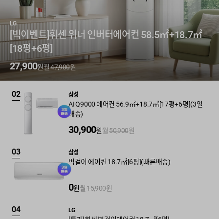
LG
[빅이벤트]휘센 위너 인버터에어컨 58.5㎡+18.7㎡
[18평+6평]
27,900
원
월
47,900
원
02
삼성
AI Q9000 에어컨 56.9㎡+18.7㎡[17평+6평](3일
배송)
30,900
원
월
50,900
원
03
삼성
벽걸이 에어컨 18.7㎡[6평](빠른배송)
0
원
월
15,900
원
04
LG