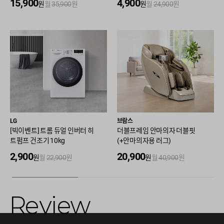
15,900
4,900
원
월
35,900
원
원
월
24,900
원
LG
브람스
[빅이벤트] 트롬 듀얼 인버터 히
더블프레임 안마의자 더블핏
트펌프 건조기 10kg
(+안마의자용 러그)
2,900
20,900
원
월
22,900
원
원
월
40,900
원
Review