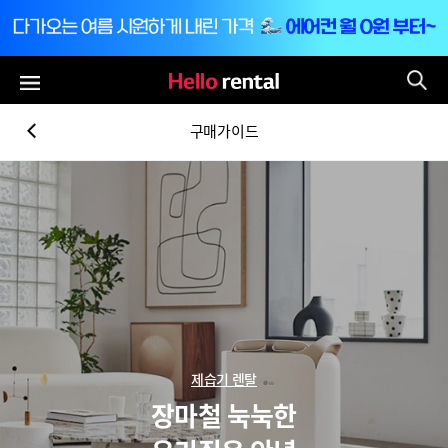
통
전체메뉴
구매가이드
제습기 렌탈
장마철 눅눅한