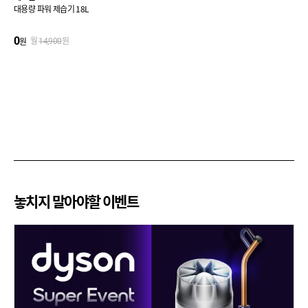
대용량 파워 제습기 18L
0
원
월
14,900
원
놓치지 말아야할 이벤트