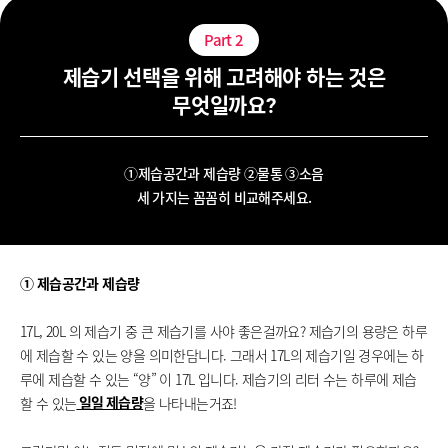
Part
2
제습기 선택을 위해 고려해야 하는 것은
무엇일까요?
①제습공간과 제습량 ②물통 ③소음
세 가지는 꼼꼼히 비교해주세요.
① 제습공간과 제습량
17L, 20L 의 제습기 중 큰 제습기를 사야 좋은걸까요?
제습기의 용량은 하루
에 제습할 수 있는 양을 의미한담니다.
그래서 17L의 제습기일 경우에는
하
루에 제습할 수 있는 “양” 이 17L 입니다. 제습기의 리터 수는 하루에 제습
할 수 있는
을 나타내는거죠!
일일 제습량