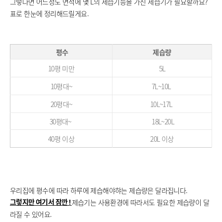
그렇다면 어느정도 면적에 몇 L의 제습기능을 가진 제습기가 필요할까요?
표로 한눈에 정리해드릴게요.
평수
제습량
10평 미만
5L
10평대~
7L~10L
20평대~
10L~17L
30평대~
18L~20L
40평 이상
20L 이상
우리집에 평수에 따라 하루에 제습해야햐는 제습량은 달라집니다.
제습기는 사용환경에 따라서도 필요한 제습량이 달
그렇지만 여기서 잠깐 !
라질 수 있어요.