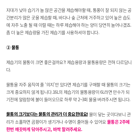
지대가 낮아 습기가 늘 많은 공간을 제습해야할 때, 통풍이 잘 되지 않는 공
간분리가 많은 곳을 제습할 때, 바다나 숲 근처에 거주하고 있어 높은 습도
에 자주 노출 될 때 이럴 때는 하루 제습해야 하는 양이 당연히 늘어나겠죠.
좀 더 높은 제습량을 가진 제습기를 사용하셔야 합니다.
② 물통
제습기의 물통이 크면 좋은걸까요?! 제습용량과 물통용량은 전혀 다르담니
다.
물통을 자주 움직여 줄 ‘의지’만 있다면 제습기를 구매할 때 물통의 크기는
크게 중요하지 않게 됩니다.16L의 제습기의 물통용량이 6L라면 만수가 되
기전에 알람창에 불이 들어오므로 하루 약 2~3회 물을 버려주시면 됩니다.
물이 닿는 곳이다보니 관
물통의 크기보다는 물통의 관리가 더 중요한데요!
리가 소홀하면 곰팡이가 생기거나 수명이 줄어들 수 있어요
물통은 2주에
한번 깨끗하게 닦아주시고, 바싹 말려주세요.