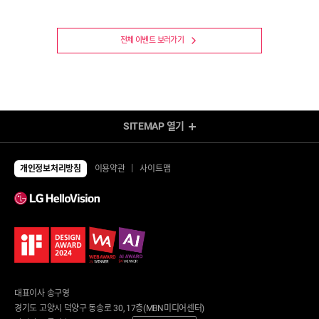
전체 이벤트 보러가기
SITEMAP
열기
렌탈 Shop
전체상품
TV
개인정보처리방침
이용약관
사이트맵
UHD TV
에어컨/제습기
LED TV
에어컨
제습기
냉장고/김치냉장고
공기청정기
냉장고
냉난방기/선풍기
김치냉장고
가습기
냉동고
업소용 에어컨
업소용 냉장고
환풍기
안마의자/운동/케어
대표이사 송구영
세탁기/건조기/청소기
안마의자
경기도 고양시 덕양구 동송로 30, 17층(MBN미디어센터)
세탁건조 패키지
운동기구