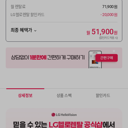
월 렌탈료
71,900원
LG헬로렌탈 할인카드
- 20,000원
최종 혜택가
51,900
월
원
(할인카드 적용 시)
상세정보
상품 스펙
할인카드
믿을 수 있는
LG헬로렌탈 공식샵
에서