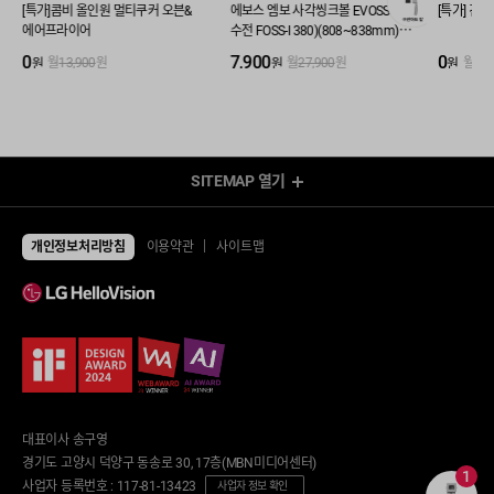
[특가]콤비 올인원 멀티쿠커 오븐&
에보스 엠보 사각씽크볼 EVOSS (+
[특가] 건
에어프라이어
수전 FOSS-I 380)(808~838mm)
(1개월 무료)
0
7,900
0
원
원
원
월
13,900
원
월
27,900
원
월
8,5
SITEMAP
열기
렌탈 Shop
전체상품
TV
개인정보처리방침
이용약관
사이트맵
UHD TV
에어컨/제습기
LED TV
에어컨
제습기
냉장고/김치냉장고
공기청정기
냉장고
냉난방기/선풍기
김치냉장고
가습기
냉동고
업소용 에어컨
업소용 냉장고
환풍기
안마의자/운동/케어
대표이사 송구영
세탁기/건조기/청소기
안마의자
경기도 고양시 덕양구 동송로 30, 17층(MBN미디어센터)
세탁건조 패키지
1
운동기구
사업자 등록번호 : 117-81-13423
세탁기
사업자 정보 확인