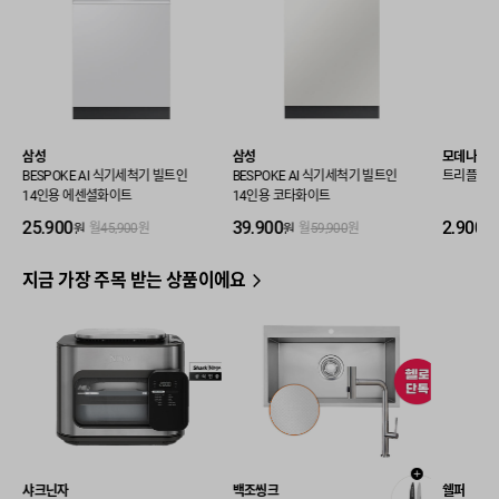
삼성
삼성
모데나
BESPOKE AI 식기세척기 빌트인
BESPOKE AI 식기세척기 빌트인
트리플케어
14인용 에센셜화이트
14인용 코타화이트
25,900
39,900
2,900
원
원
원
월
45,900
원
월
59,900
원
지금 가장 주목 받는 상품이에요
샤크닌자
백조씽크
쉘퍼