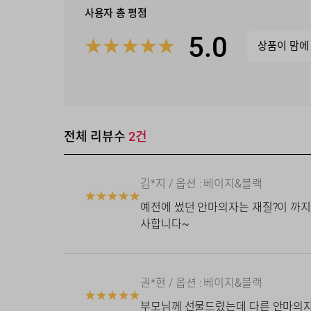
사용자 총 평점
5.0
★
★
★
★
★
상품이 맘에
전체 리뷰수
2
건
김*지
/ 옵션 :
베이지&블랙
★
★
★
★
★
예전에 썼던 안마의자는 재질?이 까지
사합니다~
권*현
/ 옵션 :
베이지&블랙
★
★
★
★
★
부모님께 선물드렸는데 다른 안마의자 