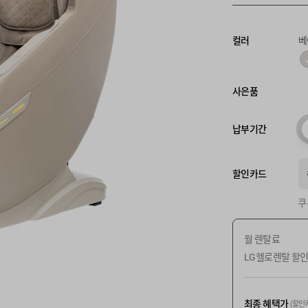
컬러
베
사은품
납부기간
할인카드
쿠
월 렌탈료
LG헬로렌탈 할
최종 혜택가
(할인