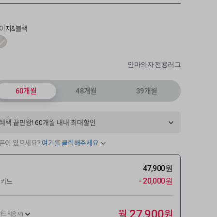
이지&블랙
안마의자 전용러그
60개월
48개월
39개월
혜택 끝판왕! 60개월 내내 최대할인
폰이 있으세요?
여기를 클릭해주세요
47,900원
- 20,000원
인카드
월
원
27,900
카드 적용 시)