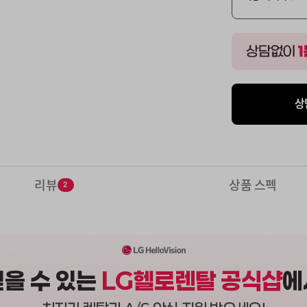
상
리뷰
상품 스펙
2
믿을 수 있는
LG헬로렌탈 공식샵
에