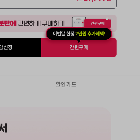
이번달 한정,
2만원 추가혜택!
담신청
간편구매
할인카드
서