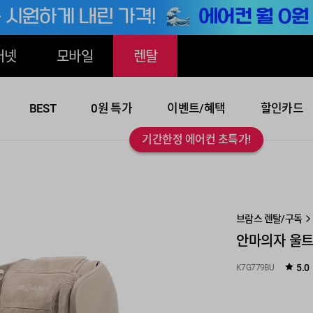
터넷
모바일
렌탈
BEST
0원 특가
이벤트/혜택
할인카드
기간한정 에어컨 초특가!
브람스 렌탈/구독
안마의자 울
5.0
K7G779BU