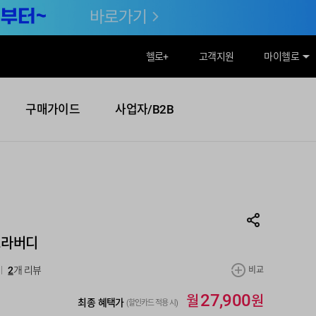
헬로
+
고객지원
마이헬로
구매가이드
사업자/B2B
트라버디
2
개 리뷰
비교
월
원
27,900
최종 혜택가
(할인카드 적용 시)