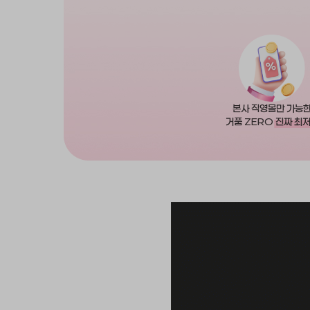
본사 직영몰만 가능
거품 ZERO
진짜 최