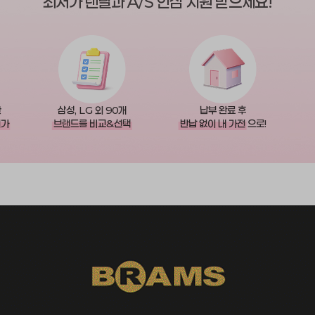
최저가 렌탈과 A/S 안심 지원 받으세요!
한
삼성, LG 외 90개
납부 완료 후
저가
브랜드를 비교&선택
반납 없이 내 가전
으로!