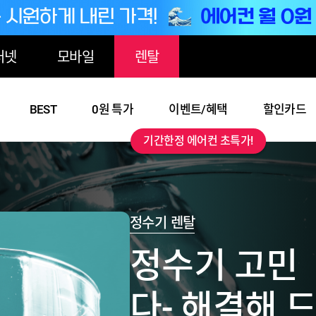
터넷
모바일
렌탈
BEST
0원 특가
이벤트/혜택
할인카드
기간한정 에어컨 초특가!
정수기 렌탈
정수기 고민
다- 해결해 