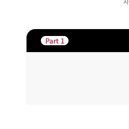
지
Part
1