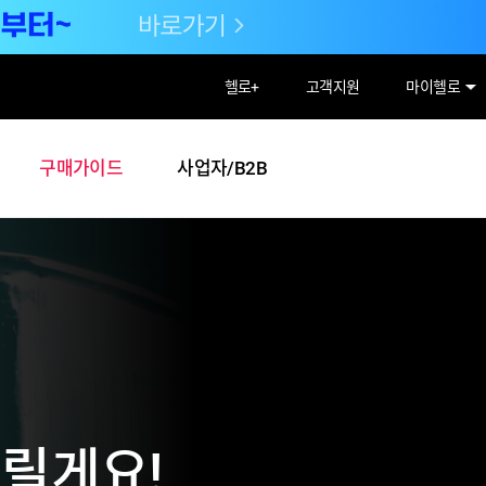
헬로
+
고객지원
마이헬로
구매가이드
사업자/B2B
드릴게요!