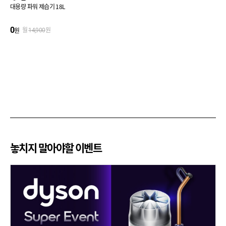
대용량 파워 제습기 18L
0
원
월
14,900
원
놓치지 말아야할 이벤트