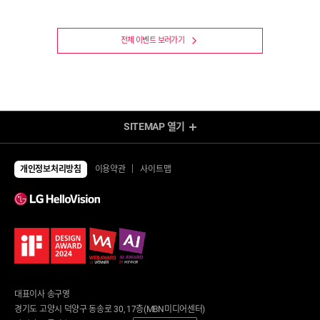
전체 이벤트 보러가기
SITEMAP
열기
렌탈 Shop
전체상품
TV
개인정보처리방침
이용약관
사이트맵
UHD TV
에어컨/제습기
LED TV
에어컨
제습기
냉장고/김치냉장고
공기청정기
냉장고
냉난방기/선풍기
김치냉장고
가습기
냉동고
업소용 에어컨
업소용 냉장고
환풍기
안마의자/운동/케어
대표이사 송구영
세탁기/건조기/청소기
안마의자
경기도 고양시 덕양구 동송로 30, 17층(MBN미디어센터)
세탁건조 패키지
운동기구