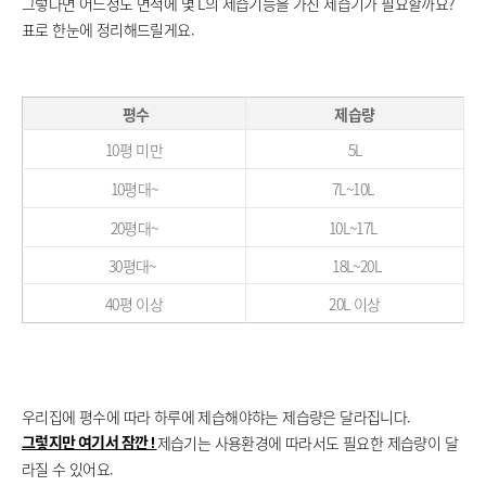
그렇다면 어느정도 면적에 몇 L의 제습기능을 가진 제습기가 필요할까요?
표로 한눈에 정리해드릴게요.
평수
제습량
10평 미만
5L
10평대~
7L~10L
20평대~
10L~17L
30평대~
18L~20L
40평 이상
20L 이상
우리집에 평수에 따라 하루에 제습해야햐는 제습량은 달라집니다.
제습기는 사용환경에 따라서도 필요한 제습량이 달
그렇지만 여기서 잠깐 !
라질 수 있어요.