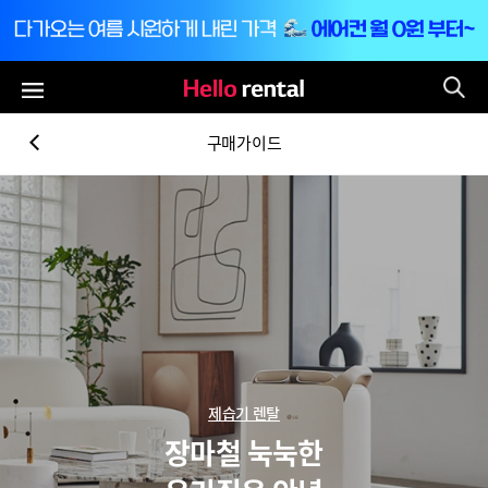
통
전체메뉴
구매가이드
제습기 렌탈
장마철 눅눅한