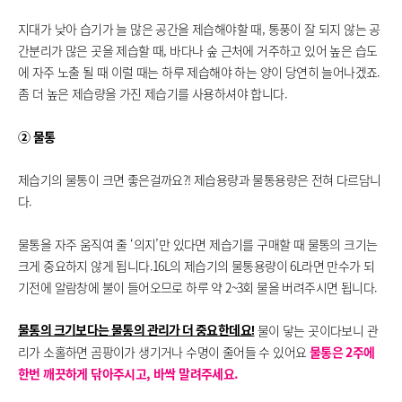
지대가 낮아 습기가 늘 많은 공간을 제습해야할 때, 통풍이 잘 되지 않는 공
간분리가 많은 곳을 제습할 때, 바다나 숲 근처에 거주하고 있어 높은 습도
에 자주 노출 될 때 이럴 때는 하루 제습해야 하는 양이 당연히 늘어나겠죠.
좀 더 높은 제습량을 가진 제습기를 사용하셔야 합니다.
② 물통
제습기의 물통이 크면 좋은걸까요?! 제습용량과 물통용량은 전혀 다르담니
다.
물통을 자주 움직여 줄 ‘의지’만 있다면 제습기를 구매할 때 물통의 크기는
크게 중요하지 않게 됩니다.16L의 제습기의 물통용량이 6L라면 만수가 되
기전에 알람창에 불이 들어오므로 하루 약 2~3회 물을 버려주시면 됩니다.
물이 닿는 곳이다보니 관
물통의 크기보다는 물통의 관리가 더 중요한데요!
리가 소홀하면 곰팡이가 생기거나 수명이 줄어들 수 있어요
물통은 2주에
한번 깨끗하게 닦아주시고, 바싹 말려주세요.