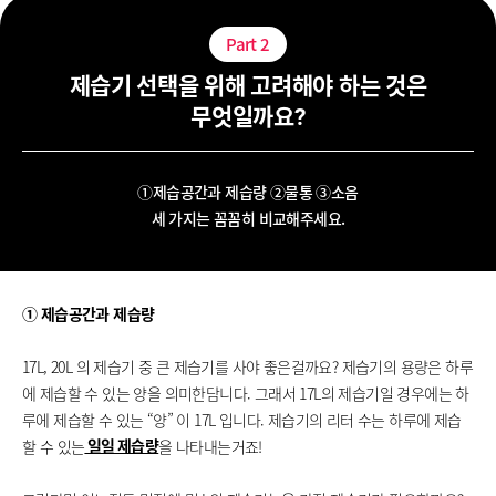
Part
2
제습기 선택을 위해 고려해야 하는 것은
무엇일까요?
①제습공간과 제습량 ②물통 ③소음
세 가지는 꼼꼼히 비교해주세요.
① 제습공간과 제습량
17L, 20L 의 제습기 중 큰 제습기를 사야 좋은걸까요?
제습기의 용량은 하루
에 제습할 수 있는 양을 의미한담니다.
그래서 17L의 제습기일 경우에는
하
루에 제습할 수 있는 “양” 이 17L 입니다. 제습기의 리터 수는 하루에 제습
할 수 있는
을 나타내는거죠!
일일 제습량