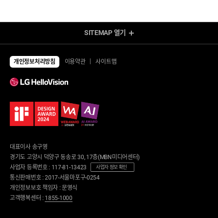
SITEMAP
열기
렌탈 Shop
전체상품
TV
개인정보처리방침
이용약관
사이트맵
UHD TV
에어컨/제습기
LED TV
에어컨
제습기
냉장고/김치냉장고
공기청정기
냉장고
냉난방기/선풍기
김치냉장고
가습기
냉동고
업소용 에어컨
업소용 냉장고
환풍기
안마의자/운동/케어
대표이사 송구영
세탁기/건조기/청소기
안마의자
경기도 고양시 덕양구 동송로 30, 17층(MBN미디어센터)
세탁건조 패키지
운동기구
사업자 등록번호 : 117-81-13423
세탁기
사업자 정보 확인
런닝머신
건조기
통신판매번호 : 2017-서울마포구-0254
사이클
로봇청소기
개인정보보호 책임자 : 문영식
뷰티/케어
무선청소기
고객행복센터 :
1855-1000
의류관리기
디지털가전
노트북