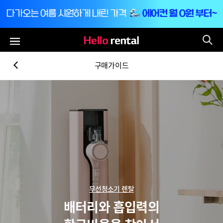
통
전체메뉴
구매가이드
무선청소기 렌탈
배터리와 흡입력의