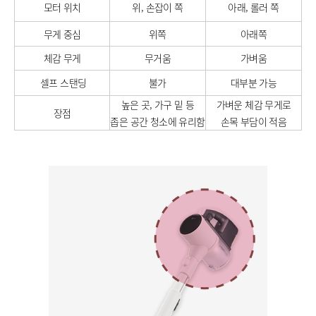
모터 위치
위, 손잡이 쪽
아래, 롤러 쪽
무게 중심
위쪽
아래쪽
체감 무게
무거움
가벼움
셀프 스탠딩
불가
대부분 가능
높은 곳, 가구 밑 등
가벼운 체감 무게로
장점
좁은 공간 청소에 유리함
손목 부담이 적음
​