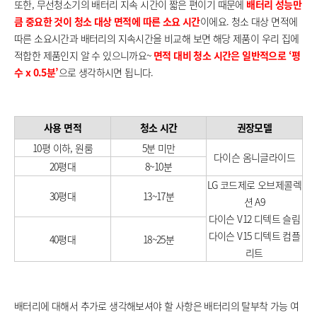
또한, 무선청소기의 배터리 지속 시간이 짧은 편이기 때문에
배터리 성능만
큼 중요한 것이 청소 대상 면적에 따른 소요 시간
이에요. 청소 대상 면적에
따른 소요시간과 배터리의 지속시간을 비교해 보면 해당 제품이 우리 집에
적합한 제품인지 알 수 있으니까요~
면적 대비 청소 시간은 일반적으로 ‘평
수 x 0.5분’
으로 생각하시면 됩니다.
사용 면적
청소 시간
권장모델
10평 이하, 원룸
5분 미만
다이슨 옴니글라이드
20평대
8~10분
LG 코드제로 오브제콜렉
30평대
13~17분
션 A9
다이슨 V12 디텍트 슬림
다이슨 V15 디텍트 컴플
40평대
18~25분
리트
배터리에 대해서 추가로 생각해보셔야 할 사항은 배터리의 탈부착 가능 여