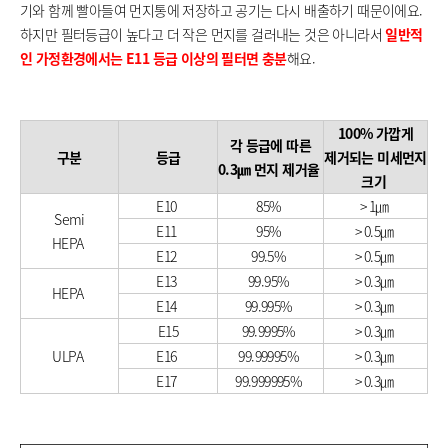
기와 함께 빨아들여 먼지통에 저장하고 공기는 다시 배출하기 때문이에요.
하지만 필터등급이 높다고 더 작은 먼지를 걸러내는 것은 아니라서
일반적
인 가정환경에서는 E11 등급 이상의 필터면 충분
해요.
100% 가깝게
각 등급에 따른
구분
등급
제거되는 미세먼지
0.3㎛ 먼지 제거율
크기
E10
85%
> 1㎛
Semi
E11
95%
> 0.5㎛
HEPA
E12
99.5%
> 0.5㎛
E13
99.95%
> 0.3㎛
HEPA
E14
99.995%
> 0.3㎛
E15
99.9995%
> 0.3㎛
ULPA
E16
99.99995%
> 0.3㎛
E17
99.999995%
> 0.3㎛