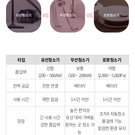
타입
유선청소기
무선청소기
로봇청소기
강함
보통
약함
흡입력
(200 ~ 500AW)
(100 ~ 200AW)
(2,000 ~ 5,000Pa)
전력 공급
전원 연결
배터리
배터리
사용 시간
제한 없음
1시간 미만
1시간 미만
높은 편의성
조작X 자동청소
긴 사용 시간
유선 대비 가벼움
장점
물걸레 기능
강한 흡입력
원하는 곳 청소 가
깔끔한 환경 유지
능